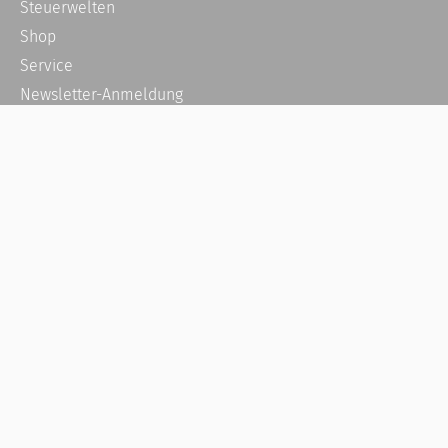
Steuerwelten
Shop
Service
Newsletter-Anmeldung
Alle News
Steuererklärung Online
Referenz
Über uns
Kontakt
Karriere
Häufige Fragen / FAQ
Kundenkonto
Kundenservice und Support
Vertrag widerrufen
Impressum