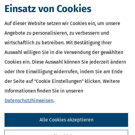
Erbschaftssteuer sowie Schenkungssteuer.
Einsatz von Cookies
Unsere Software zur Erbschaftsteuer und Erbschaftssteuererklärung
kann dabei helfen, den Erbschaftsprozess zu vereinfachen und mit
Hilfe von vorbereiteten Vollmachten und Erklärungen zu
Auf dieser Website setzen wir Cookies ein, um unsere
beschleunigen. Sie hilft Erblassern, dass alle erforderlichen
Angebote zu personalisieren, zu verbessern und
Unterlagen und Informationen zu Grundstücken, Immobilien,
Unternehmen, Vermögen und Erben schnell und einfach gesammelt
wirtschaftlich zu betreiben. Mit Bestätigung Ihrer
werden, und dass diese in einem strukturierten und übersichtlichen
Auswahl willigen Sie in die Verwendung der gewählten
Format vorliegen.
Cookies ein. Diese Auswahl können Sie jederzeit ändern
oder Ihre Einwilligung widerrufen, indem Sie am Ende
der Seite auf "Cookie Einstellungen" klicken. Weitere
Informationen finden Sie in unseren
Datenschutzhinweisen
.
Alle Cookies akzeptieren