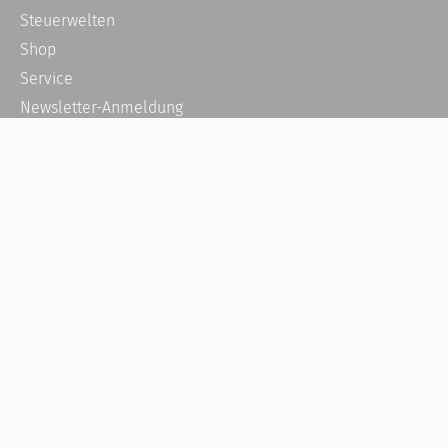
Steuerwelten
Shop
Service
Newsletter-Anmeldung
Alle News
Steuererklärung Online
Referenz
Über uns
Kontakt
Karriere
Häufige Fragen / FAQ
Kundenkonto
Kundenservice und Support
Vertrag widerrufen