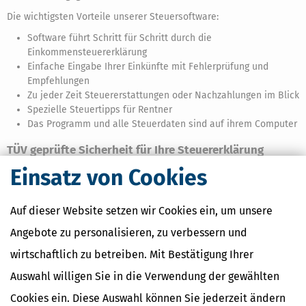
Die wichtigsten Vorteile unserer Steuersoftware:
Software führt Schritt für Schritt durch die
Einkommensteuererklärung
Einfache Eingabe Ihrer Einkünfte mit Fehlerprüfung und
Empfehlungen
Zu jeder Zeit Steuererstattungen oder Nachzahlungen im Blick
Spezielle Steuertipps für Rentner
Das Programm und alle Steuerdaten sind auf ihrem Computer
TÜV geprüfte Sicherheit für Ihre Steuererklärung
Einsatz von Cookies
Großer Vorteil gegenüber anderen Online-Steuerprogrammen: Ihre
sensiblen Steuerdaten
bleiben sicher auf Ihrem PC oder Mac und
werden weder an uns noch Dritte weitergegeben.
Auf dieser Website setzen wir Cookies ein, um unsere
Erst mit Abschluss der Steuererklärung versendet unser Programm
Angebote zu personalisieren, zu verbessern und
Ihre Angaben digital an das Finanzamt (per Elster-Schnittstelle). Sie
müssen keine komplizierten Formulare ausfüllen, ausdrucken und
wirtschaftlich zu betreiben. Mit Bestätigung Ihrer
nichts mehr per Post ans Finanzamt oder über Elster-Online
Auswahl willigen Sie in die Verwendung der gewählten
verschicken.
Cookies ein. Diese Auswahl können Sie jederzeit ändern
Steuerprogramm und Steuer-Ratgeber für Rentner