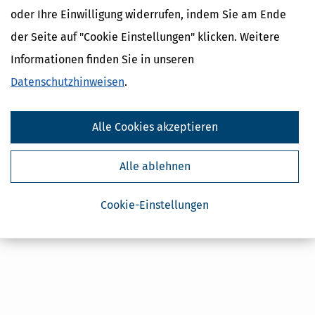
oder Ihre Einwilligung widerrufen, indem Sie am Ende
Die optimale Kombination aus Steuersoftware und Ratgeber zu
der Seite auf "Cookie Einstellungen" klicken. Weitere
allen Themen rund um die Steuererklärung für Rentner:
Informationen finden Sie in unseren
Rentenbesteuerung: Muss jeder Rentner eine Steuererklärung
abgeben?
Datenschutzhinweisen
.
Für alle Renten und Pensionen: Anlage R nach dem
Alterseinkünftegesetz
Nebenbeschäftigung im Vorruhestand
Alle Cookies akzeptieren
Eingabe-Check mit Plausibilitätsprüfung aller Angaben
Alle ablehnen
Cookie-Einstellungen