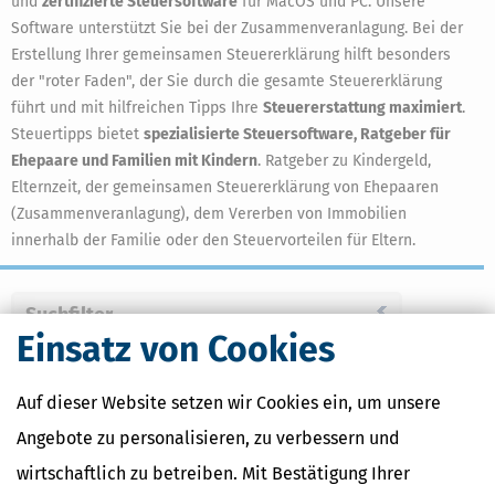
und
zertifizierte Steuersoftware
für MacOS und PC. Unsere
Software unterstützt Sie bei der Zusammenveranlagung. Bei der
Erstellung Ihrer gemeinsamen Steuererklärung hilft besonders
der "roter Faden", der Sie durch die gesamte Steuererklärung
führt und mit hilfreichen Tipps Ihre
Steuererstattung maximiert
.
Steuertipps bietet
spezialisierte Steuersoftware, Ratgeber für
Ehepaare und Familien mit Kindern
. Ratgeber zu Kindergeld,
Elternzeit, der gemeinsamen Steuererklärung von Ehepaaren
(Zusammenveranlagung), dem Vererben von Immobilien
innerhalb der Familie oder den Steuervorteilen für Eltern.
Suchfilter
Einsatz von Cookies
Ihre Anfrage lieferte leider keine Ergebnisse.
Auf dieser Website setzen wir Cookies ein, um unsere
Angebote zu personalisieren, zu verbessern und
wirtschaftlich zu betreiben. Mit Bestätigung Ihrer