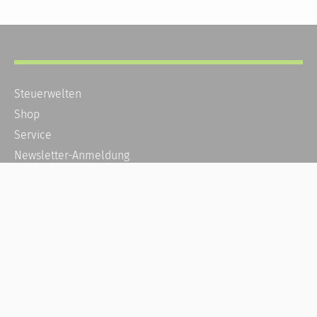
Steuerwelten
Shop
Service
Newsletter-Anmeldung
Alle News
Steuererklärung Online
Referenz
Über uns
Kontakt
Karriere
Häufige Fragen / FAQ