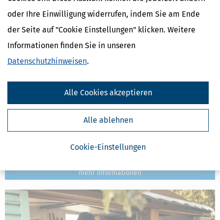
oder Ihre Einwilligung widerrufen, indem Sie am Ende
der Seite auf "Cookie Einstellungen" klicken. Weitere
Informationen finden Sie in unseren
Datenschutzhinweisen
.
Alle Cookies akzeptieren
Selbstständige: Jetzt Kleinunternehmer-Status prüfen!
Alle ablehnen
[
21.01.2021, 06:25 Uhr
]
Im eigenen Interesse sollten
Kleinunternehmer schon am Ende eines Jahres den Umsatz des
Cookie-Einstellungen
abgelaufenen Jahres feststellen. Aber auch jetzt ist es noch nicht
zu spät.
mehr