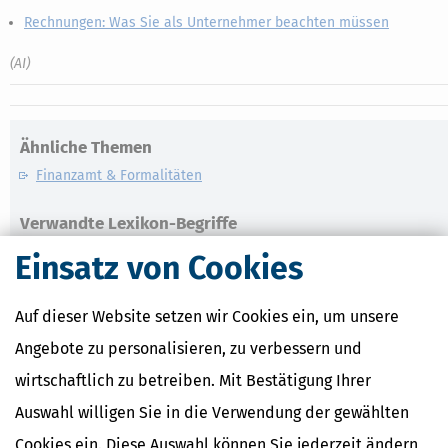
Rechnungen: Was Sie als Unternehmer beachten müssen
(AI)
Ähnliche Themen
Finanzamt & Formalitäten
Verwandte Lexikon-Begriffe
Bescheid
Einsatz von Cookies
Finanzamt
Finanzgericht
Erbe
Auf dieser Website setzen wir Cookies ein, um unsere
Fristen
Angebote zu personalisieren, zu verbessern und
wirtschaftlich zu betreiben. Mit Bestätigung Ihrer
Weitere News zum Thema
Auswahl willigen Sie in die Verwendung der gewählten
Cookies ein. Diese Auswahl können Sie jederzeit ändern