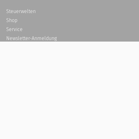
Steuerwelten
Shop
Service
Newsletter-Anmeldung
Alle News
Steuererklärung Online
Referenz
Über uns
Kontakt
Karriere
Häufige Fragen / FAQ
Kundenkonto
Kundenservice und Support
Vertrag widerrufen