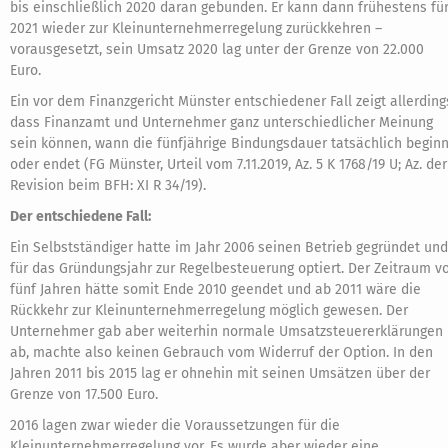
bis einschließlich 2020 daran gebunden. Er kann dann frühestens fü
2021 wieder zur Kleinunternehmerregelung zurückkehren –
vorausgesetzt, sein Umsatz 2020 lag unter der Grenze von 22.000
Euro.
Ein vor dem Finanzgericht Münster entschiedener Fall zeigt allerding
dass Finanzamt und Unternehmer ganz unterschiedlicher Meinung
sein können, wann die fünfjährige Bindungsdauer tatsächlich beginn
oder endet (FG Münster, Urteil vom 7.11.2019, Az. 5 K 1768/19 U; Az. der
Revision beim BFH: XI R 34/19).
Der entschiedene Fall:
Ein Selbstständiger hatte im Jahr 2006 seinen Betrieb gegründet und
für das Gründungsjahr zur Regelbesteuerung optiert. Der Zeitraum v
fünf Jahren hätte somit Ende 2010 geendet und ab 2011 wäre die
Rückkehr zur Kleinunternehmerregelung möglich gewesen. Der
Unternehmer gab aber weiterhin normale Umsatzsteuererklärungen
ab, machte also keinen Gebrauch vom Widerruf der Option. In den
Jahren 2011 bis 2015 lag er ohnehin mit seinen Umsätzen über der
Grenze von 17.500 Euro.
2016 lagen zwar wieder die Voraussetzungen für die
Kleinunternehmerregelung vor. Es wurde aber wieder eine