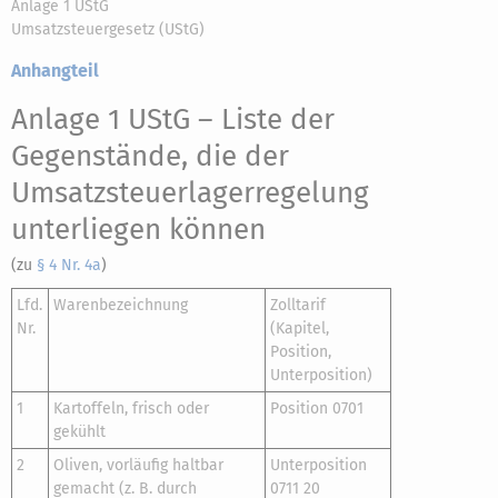
Anlage 1 UStG
Umsatzsteuergesetz (UStG)
Anhangteil
Anlage 1 UStG
– Liste der
Gegenstände, die der
Umsatzsteuerlagerregelung
unterliegen können
(zu
§ 4 Nr. 4a
)
Lfd.
Warenbezeichnung
Zolltarif
Nr.
(Kapitel,
Position,
Unterposition)
1
Kartoffeln, frisch oder
Position 0701
gekühlt
2
Oliven, vorläufig haltbar
Unterposition
gemacht (z. B. durch
0711 20