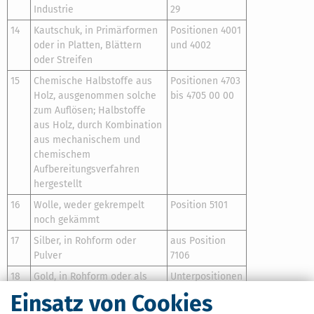
Industrie
29
14
Kautschuk, in Primärformen
Positionen 4001
oder in Platten, Blättern
und 4002
oder Streifen
15
Chemische Halbstoffe aus
Positionen 4703
Holz, ausgenommen solche
bis 4705 00 00
zum Auflösen; Halbstoffe
aus Holz, durch Kombination
aus mechanischem und
chemischem
Aufbereitungsverfahren
hergestellt
16
Wolle, weder gekrempelt
Position 5101
noch gekämmt
17
Silber, in Rohform oder
aus Position
Pulver
7106
18
Gold, in Rohform oder als
Unterpositionen
Pulver, zu nicht monetären
7108 11 00 und
Einsatz von Cookies
Zwecken
7108 12 00