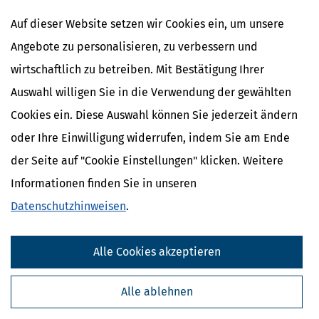
19
Platin, in Rohform oder als
aus Position
Auf dieser Website setzen wir Cookies ein, um unsere
Pulver
7110
Angebote zu personalisieren, zu verbessern und
20
Eisen- und Stahlerzeugnisse
Positionen 7207
bis 7212, 7216,
wirtschaftlich zu betreiben. Mit Bestätigung Ihrer
7219, 7220, 7225
Auswahl willigen Sie in die Verwendung der gewählten
und 7226
Cookies ein. Diese Auswahl können Sie jederzeit ändern
21
Nicht raffiniertes Kupfer und
Positionen
Kupferanoden zum
7402 00 00,
oder Ihre Einwilligung widerrufen, indem Sie am Ende
elektrolytischen Raffinieren;
7403, 7405 00 00
der Seite auf "Cookie Einstellungen" klicken. Weitere
raffiniertes Kupfer und
und 7408
Kupferlegierungen, in
Informationen finden Sie in unseren
Rohform;
Datenschutzhinweisen
.
Kupfervorlegierungen; Draht
aus Kupfer
22
Nickel in Rohform
Position 7502
Alle Cookies akzeptieren
23
Aluminium in Rohform
Position 7601
24
Blei in Rohform
Position 7801
Alle ablehnen
25
Zink in Rohform
Position 7901