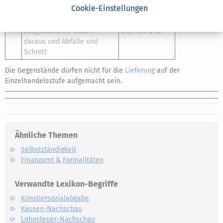
26
Zinn in Rohform
Position 8001
Cookie-Einstellungen
27
Andere unedle Metalle,
aus Positionen
ausgenommen Waren
8101 bis 8112
daraus und Abfälle und
Schrott
Die Gegenstände dürfen nicht für die
Lieferung
auf der
Einzelhandelsstufe aufgemacht sein.
Ähnliche Themen
Selbstständigkeit
Finanzamt & Formalitäten
Verwandte Lexikon-Begriffe
Künstlersozialabgabe
Kassen-Nachschau
Lohnsteuer-Nachschau