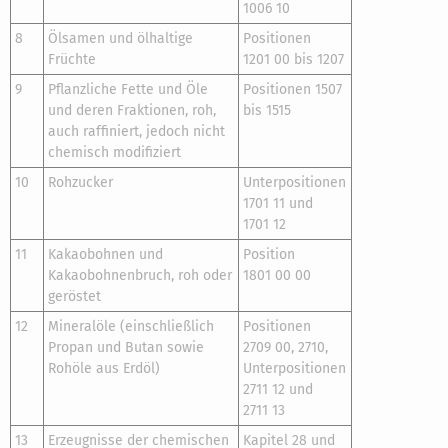
1006 10
8
Ölsamen und ölhaltige
Positionen
Früchte
1201 00 bis 1207
9
Pflanzliche Fette und Öle
Positionen 1507
und deren Fraktionen, roh,
bis 1515
auch raffiniert, jedoch nicht
chemisch modifiziert
10
Rohzucker
Unterpositionen
1701 11 und
1701 12
11
Kakaobohnen und
Position
Kakaobohnenbruch, roh oder
1801 00 00
geröstet
12
Mineralöle (einschließlich
Positionen
Propan und Butan sowie
2709 00, 2710,
Rohöle aus Erdöl)
Unterpositionen
2711 12 und
2711 13
13
Erzeugnisse der chemischen
Kapitel 28 und