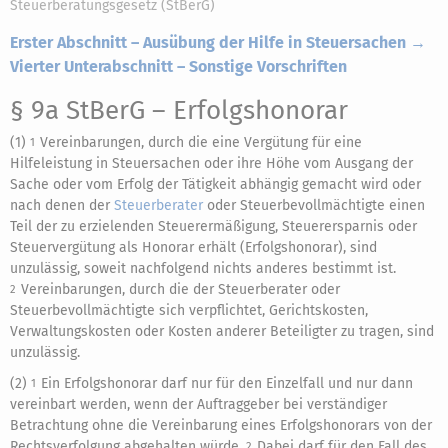
Steuerberatungsgesetz (StBerG)
Erster Abschnitt – Ausübung der Hilfe in Steuersachen →
Vierter Unterabschnitt – Sonstige Vorschriften
§ 9a StBerG
– Erfolgshonorar
(1)
Vereinbarungen, durch die eine Vergütung für eine
1
Hilfeleistung in Steuersachen oder ihre Höhe vom Ausgang der
Sache oder vom Erfolg der Tätigkeit abhängig gemacht wird oder
nach denen der
Steuerberater
oder Steuerbevollmächtigte einen
Teil der zu erzielenden Steuerermäßigung, Steuerersparnis oder
Steuervergütung als Honorar erhält (Erfolgshonorar), sind
unzulässig, soweit nachfolgend nichts anderes bestimmt ist.
Vereinbarungen, durch die der Steuerberater oder
2
Steuerbevollmächtigte sich verpflichtet, Gerichtskosten,
Verwaltungskosten oder Kosten anderer Beteiligter zu tragen, sind
unzulässig.
(2)
Ein Erfolgshonorar darf nur für den Einzelfall und nur dann
1
vereinbart werden, wenn der Auftraggeber bei verständiger
Betrachtung ohne die Vereinbarung eines Erfolgshonorars von der
Rechtsverfolgung abgehalten würde.
Dabei darf für den Fall des
2