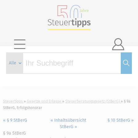

Steuertipps
Gesetze und Erlasse
Steuerberatungsgesetz (StBerG)
§ 9a
StBerG, Erfolgshonorar
« § 9 StBerG
« Inhaltsübersicht
§ 10 StBerG »
StBerG »
§ 9a StBerG