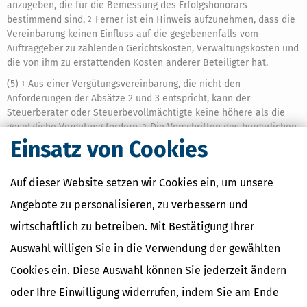
anzugeben, die für die Bemessung des Erfolgshonorars
bestimmend sind.
Ferner ist ein Hinweis aufzunehmen, dass die
2
Vereinbarung keinen Einfluss auf die gegebenenfalls vom
Auftraggeber zu zahlenden Gerichtskosten, Verwaltungskosten und
die von ihm zu erstattenden Kosten anderer Beteiligter hat.
(5)
Aus einer Vergütungsvereinbarung, die nicht den
1
Anforderungen der Absätze 2 und 3 entspricht, kann der
Steuerberater oder Steuerbevollmächtigte keine höhere als die
gesetzliche Vergütung fordern.
Die Vorschriften des bürgerlichen
2
Rechts über die ungerechtfertigte Bereicherung bleiben unberührt.
Einsatz von Cookies
Auf dieser Website setzen wir Cookies ein, um unsere
Ähnliche Themen
Angebote zu personalisieren, zu verbessern und
Selbstständigkeit
wirtschaftlich zu betreiben. Mit Bestätigung Ihrer
Finanzamt & Formalitäten
Auswahl willigen Sie in die Verwendung der gewählten
Verwandte Lexikon-Begriffe
Cookies ein. Diese Auswahl können Sie jederzeit ändern
Künstlersozialabgabe
oder Ihre Einwilligung widerrufen, indem Sie am Ende
Kassen-Nachschau