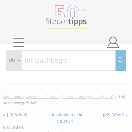

Steuertipps
Gesetze und Erlasse
Steuerberatungsgesetz (StBerG)
§ 98
StBerG (weggefallen)
« § 97 StBerG
« Inhaltsübersicht
§ 99 StBerG »
StBerG »
§ 98 StBerG