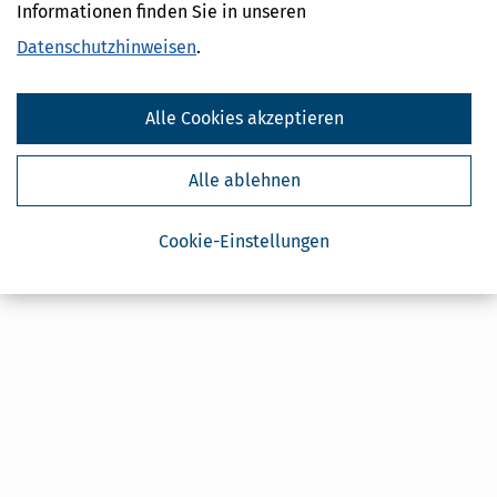
von Steuertipps abonnieren. Die
Informationen finden Sie in unseren
Datenschutzhinweise
habe ich gelesen.
Meine Einwilligung kann ich jederzeit durch
Datenschutzhinweisen
.
Abbestellung des Newsletters widerrufen.
Alle Cookies akzeptieren
Alle ablehnen
Cookie-Einstellungen