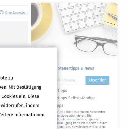
Druckversion
Kostenlose Steuertipps & News
ote zu
Absenden
ben. Mit Bestätigung
Steuertipps
 Cookies ein. Diese
Steuertipps Selbstständige
g widerrufen, indem
Geldtipps
Ja, ich möchte die kostenlosen Newsletter
Weitere Informationen
von Steuertipps abonnieren. Die
Datenschutzhinweise
habe ich gelesen.
Meine Einwilligung kann ich jederzeit durch
Abbestellung des Newsletters widerrufen.