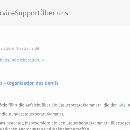
rvice
Support
Über uns
88 StBerG, Staatsaufsicht
nhaltsübersicht StBerG »
t – Organisation des Berufs
örde führt die Aufsicht über die Steuerberaterkammern, die den
Sitz
im
er die Bundessteuerberaterkammer.
tzung beachtet, insbesondere die den Steuerberaterkammern übertrag
orderlichen Anordnungen und Maßnahmen treffen.