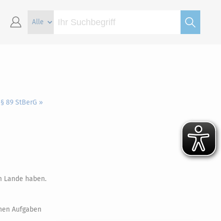
§ 89 StBerG »
 Lande haben.
enen Aufgaben