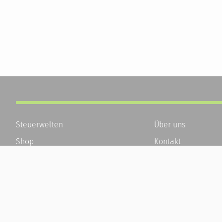
Steuerwelten
Über uns
Shop
Kontakt
Service
Karriere
Newsletter-Anmeldung
Häufige Fragen / F
Alle News
Kundenkonto
Steuererklärung Online
Kundenservice und