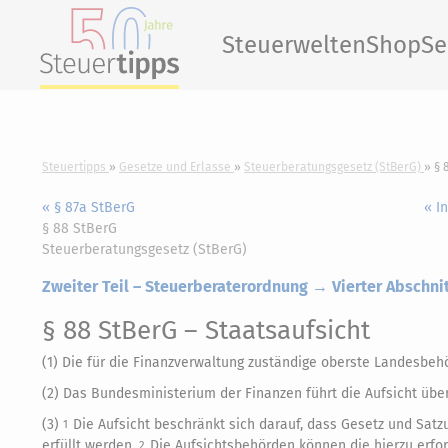
Steuerwelten
Shop
Se
Steuertipps
Gesetze und Erlasse
Steuerberatungsgesetz (StBerG)
§ 
« § 87a StBerG
« I
§ 88 StBerG
Steuerberatungsgesetz (StBerG)
Zweiter Teil – Steuerberaterordnung → Vierter Abschnit
§ 88 StBerG
– Staatsaufsicht
(1) Die für die Finanzverwaltung zuständige oberste Landesbeh
(2) Das Bundesministerium der Finanzen führt die Aufsicht üb
(3)
Die Aufsicht beschränkt sich darauf, dass Gesetz und Sa
1
erfüllt werden.
Die Aufsichtsbehörden können die hierzu erf
2