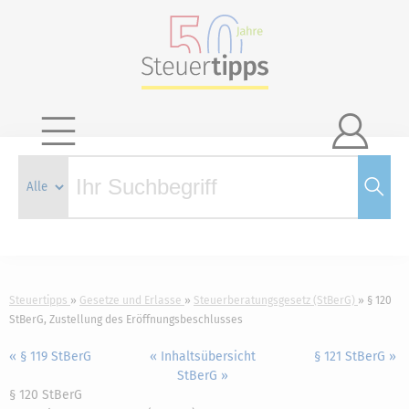

Steuertipps
Gesetze und Erlasse
Steuerberatungsgesetz (StBerG)
§ 120
StBerG, Zustellung des Eröffnungsbeschlusses
« § 119 StBerG
« Inhaltsübersicht
§ 121 StBerG »
StBerG »
§ 120 StBerG