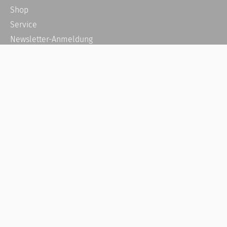
Shop
Service
Newsletter-Anmeldung
Alle News
Steuererklärung Online
Referenz
Über uns
Kontakt
Karriere
Häufige Fragen / FAQ
Kundenkonto
Kundenservice und Support
Vertrag widerrufen
Impressum