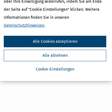
oder Ihre Einwilligung widerrufen, indem Sie am Ende
Steuertipps
der Seite auf "Cookie Einstellungen" klicken. Weitere
Steuertipps Selbstständige
Informationen finden Sie in unseren
Geldtipps
Datenschutzhinweisen
.
Ja, ich möchte die kostenlosen Newsletter
von Steuertipps abonnieren. Die
Datenschutzhinweise
habe ich gelesen.
Meine Einwilligung kann ich jederzeit durch
Abbestellung des Newsletters widerrufen.
Alle Cookies akzeptieren
Alle ablehnen
Cookie-Einstellungen