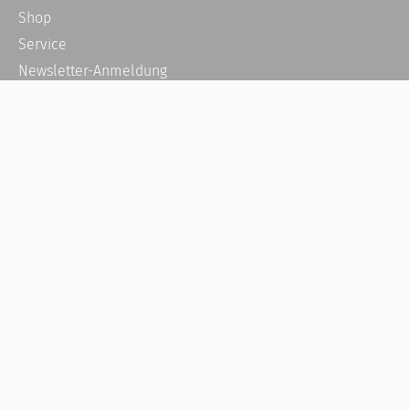
Shop
Service
Newsletter-Anmeldung
Alle News
Steuererklärung Online
Referenz
Über uns
Kontakt
Karriere
Häufige Fragen / FAQ
Kundenkonto
Kundenservice und Support
Vertrag widerrufen
Impressum