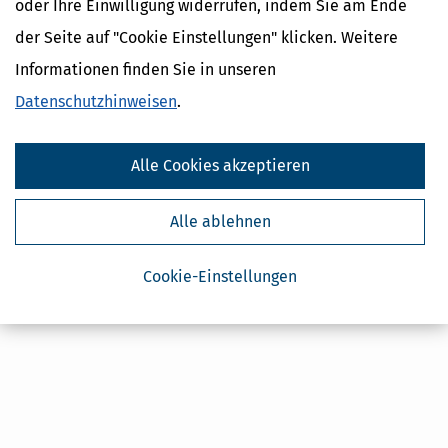
oder Ihre Einwilligung widerrufen, indem Sie am Ende
Steuertipps
der Seite auf "Cookie Einstellungen" klicken. Weitere
Steuertipps Selbstständige
Informationen finden Sie in unseren
Geldtipps
Datenschutzhinweisen
.
Ja, ich möchte die kostenlosen Newsletter
von Steuertipps abonnieren. Die
Datenschutzhinweise
habe ich gelesen.
Meine Einwilligung kann ich jederzeit durch
Abbestellung des Newsletters widerrufen.
Alle Cookies akzeptieren
Alle ablehnen
Cookie-Einstellungen