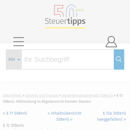

Steuertipps
Gesetze und Erlasse
Steuerberatungsgesetz (StBerG)
§ 12
StBerG, Hilfeleistung im Abgabenrecht fremder Staaten
« § 11 StBerG
« Inhaltsübersicht
§ 12a StBerG
StBerG »
(weggefallen) »
§ 12 StBerG