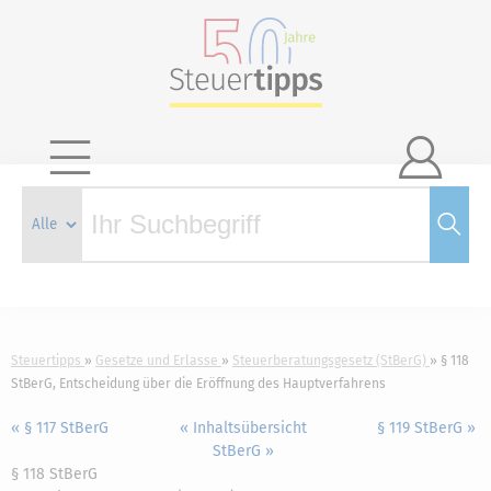

Steuertipps
Gesetze und Erlasse
Steuerberatungsgesetz (StBerG)
§ 118
StBerG, Entscheidung über die Eröffnung des Hauptverfahrens
« § 117 StBerG
« Inhaltsübersicht
§ 119 StBerG »
StBerG »
§ 118 StBerG