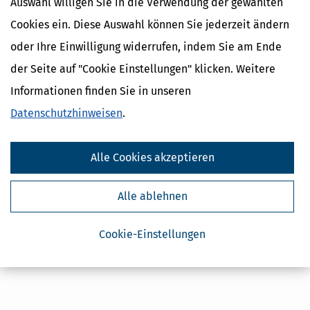
Auswahl willigen Sie in die Verwendung der gewählten
Cookies ein. Diese Auswahl können Sie jederzeit ändern
oder Ihre Einwilligung widerrufen, indem Sie am Ende
Kostenlose Steuertipps & News
der Seite auf "Cookie Einstellungen" klicken. Weitere
Absenden
Informationen finden Sie in unseren
Steuertipps
Datenschutzhinweisen
.
Steuertipps Selbstständige
Geldtipps
Alle Cookies akzeptieren
Ja, ich möchte die kostenlosen Newsletter
von Steuertipps abonnieren. Die
Datenschutzhinweise
habe ich gelesen.
Meine Einwilligung kann ich jederzeit durch
Alle ablehnen
Abbestellung des Newsletters widerrufen.
Cookie-Einstellungen