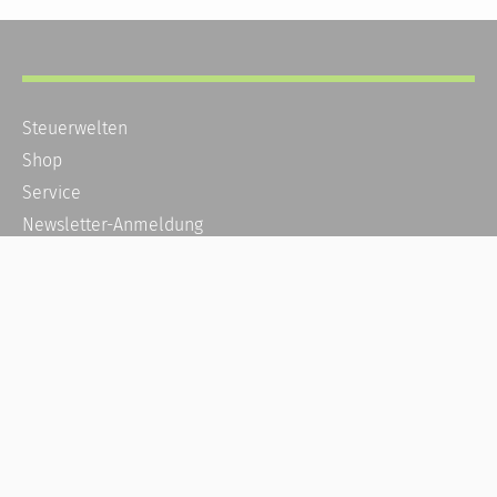
Steuerwelten
Shop
Service
Newsletter-Anmeldung
Alle News
Steuererklärung Online
Referenz
Über uns
Kontakt
Karriere
Häufige Fragen / FAQ