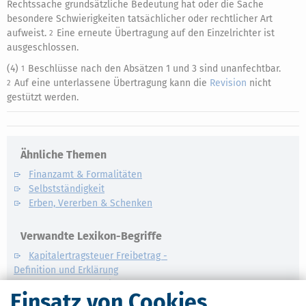
Rechtssache grundsätzliche Bedeutung hat oder die Sache
besondere Schwierigkeiten tatsächlicher oder rechtlicher Art
aufweist.
Eine erneute Übertragung auf den Einzelrichter ist
2
ausgeschlossen.
(4)
Beschlüsse nach den Absätzen 1 und 3 sind unanfechtbar.
1
Auf eine unterlassene Übertragung kann die
Revision
nicht
2
gestützt werden.
Ähnliche Themen
Finanzamt & Formalitäten
Selbstständigkeit
Erben, Vererben & Schenken
Verwandte Lexikon-Begriffe
Kapitalertragsteuer Freibetrag -
Definition und Erklärung
CO2-Steuer - Was ist das?
Einsatz von Cookies
Kapitalertragsteuer - Definition und