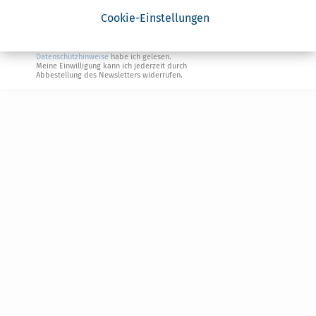
Steuertipps Selbstständige
Cookie-Einstellungen
Geldtipps
Ja, ich möchte die kostenlosen Newsletter
von Steuertipps abonnieren. Die
Datenschutzhinweise
habe ich gelesen.
Meine Einwilligung kann ich jederzeit durch
Abbestellung des Newsletters widerrufen.