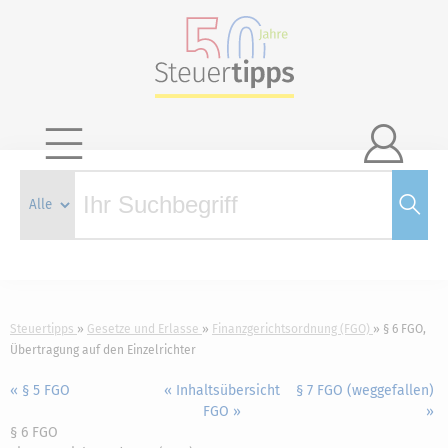

Steuertipps
Gesetze und Erlasse
Finanzgerichtsordnung (FGO)
§ 6 FGO,
Übertragung auf den Einzelrichter
« § 5 FGO
« Inhaltsübersicht
§ 7 FGO (weggefallen)
FGO »
»
§ 6 FGO