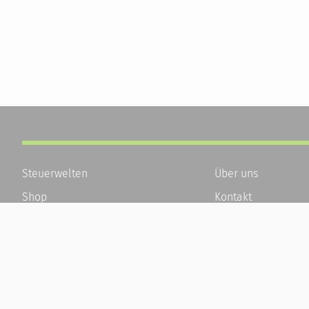
Steuerwelten
Über uns
Shop
Kontakt
Service
Karriere
Newsletter-Anmeldung
Häufige Fragen / F
Alle News
Kundenkonto
Steuererklärung Online
Kundenservice und