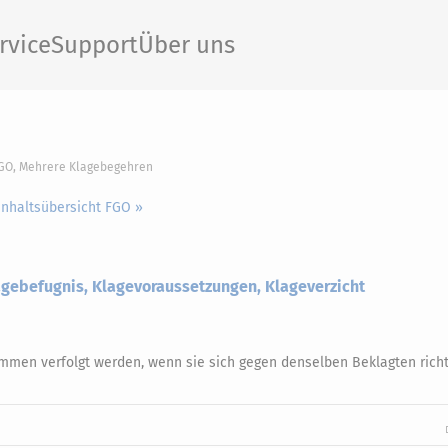
rvice
Support
Über uns
FGO, Mehrere Klagebegehren
Inhaltsübersicht FGO »
lagebefugnis, Klagevoraussetzungen, Klageverzicht
n
men verfolgt werden, wenn sie sich gegen denselben Beklagten richt