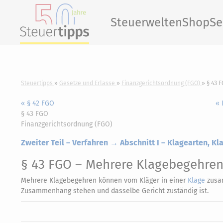
Steuerwelten
Shop
Se
Steuertipps
Gesetze und Erlasse
Finanzgerichtsordnung (FGO)
§ 43 
« § 42 FGO
« 
§ 43 FGO
Finanzgerichtsordnung (FGO)
Zweiter Teil – Verfahren → Abschnitt I – Klagearten, K
§ 43 FGO
– Mehrere Klagebegehre
Mehrere Klagebegehren können vom Kläger in einer
Klage
zusam
Zusammenhang stehen und dasselbe Gericht zuständig ist.