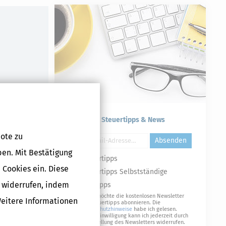
Kostenlose Steuertipps & News
ote zu
Absenden
ben. Mit Bestätigung
Steuertipps
 Cookies ein. Diese
Steuertipps Selbstständige
g widerrufen, indem
Geldtipps
Ja, ich möchte die kostenlosen Newsletter
Weitere Informationen
von Steuertipps abonnieren. Die
Datenschutzhinweise
habe ich gelesen.
Meine Einwilligung kann ich jederzeit durch
Abbestellung des Newsletters widerrufen.