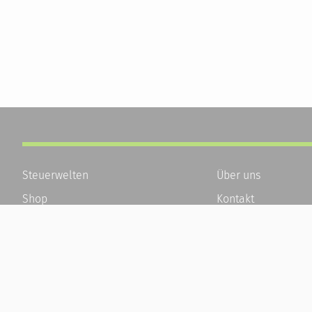
Steuerwelten
Über uns
Shop
Kontakt
Service
Karriere
Newsletter-Anmeldung
Häufige Fragen / F
Alle News
Kundenkonto
Steuererklärung Online
Kundenservice und