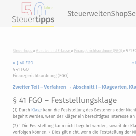
Steuerwelten
Shop
Se
Steuertipps
Gesetze und Erlasse
Finanzgerichtsordnung (FGO)
§ 41 F
« § 40 FGO
« 
§ 41 FGO
Finanzgerichtsordnung (FGO)
Zweiter Teil – Verfahren → Abschnitt I – Klagearten, K
§ 41 FGO
– Feststellungsklage
(1) Durch
Klage
kann die Feststellung des Bestehens oder Nicht
begehrt werden, wenn der Kläger ein berechtigtes Interesse an 
(2)
Die Feststellung kann nicht begehrt werden, soweit der Kl
1
verfolgen können.
Dies gilt nicht, wenn die Feststellung der 
2