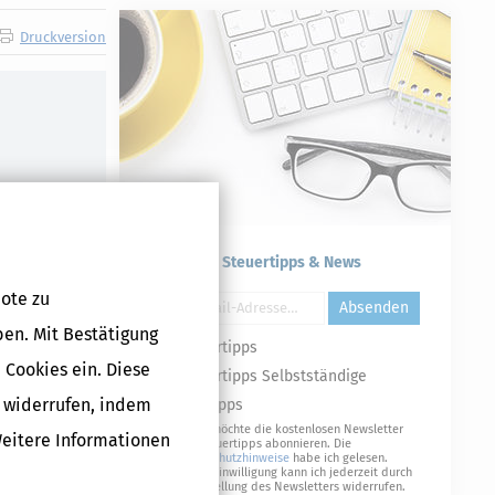
Druckversion
Kostenlose Steuertipps & News
ote zu
Absenden
ben. Mit Bestätigung
Steuertipps
 Cookies ein. Diese
Steuertipps Selbstständige
g widerrufen, indem
Geldtipps
Ja, ich möchte die kostenlosen Newsletter
Weitere Informationen
von Steuertipps abonnieren. Die
Datenschutzhinweise
habe ich gelesen.
Meine Einwilligung kann ich jederzeit durch
Abbestellung des Newsletters widerrufen.