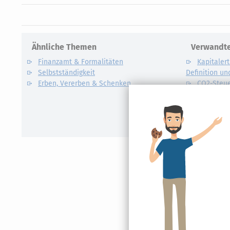
Ähnliche Themen
Verwandte
Finanzamt & Formalitäten
Kapitalert
Selbstständigkeit
Definition un
Erben, Vererben & Schenken
CO2-Steue
Kapitalert
Erklärung
NACHDiG
Kommissi