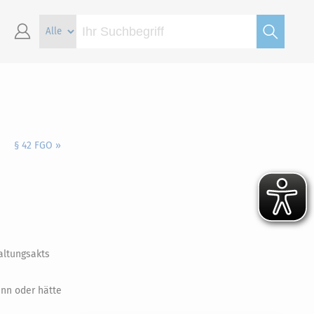
§ 42 FGO »
altungsakts
ann oder hätte