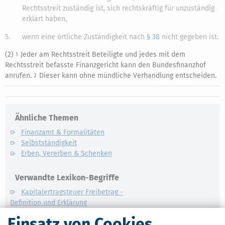
Rechtsstreit zuständig ist, sich rechtskräftig für unzuständig
erklärt haben,
5.
wenn eine örtliche Zuständigkeit nach
§ 38
nicht gegeben ist.
(2)
Jeder am Rechtsstreit Beteiligte und jedes mit dem
1
Rechtsstreit befasste Finanzgericht kann den Bundesfinanzhof
anrufen.
Dieser kann ohne mündliche Verhandlung entscheiden.
2
Ähnliche Themen
Finanzamt & Formalitäten
Selbstständigkeit
Erben, Vererben & Schenken
Verwandte Lexikon-Begriffe
Kapitalertragsteuer Freibetrag -
Definition und Erklärung
CO2-Steuer - Was ist das?
Einsatz von Cookies
Kapitalertragsteuer - Definition und