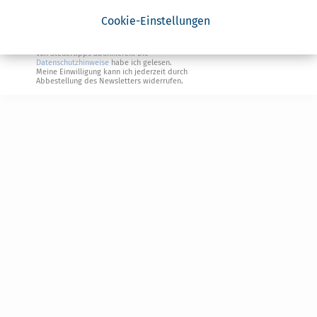
Steuertipps Selbstständige
Cookie-Einstellungen
Geldtipps
Ja, ich möchte die kostenlosen Newsletter
von Steuertipps abonnieren. Die
Datenschutzhinweise
habe ich gelesen.
Meine Einwilligung kann ich jederzeit durch
Abbestellung des Newsletters widerrufen.