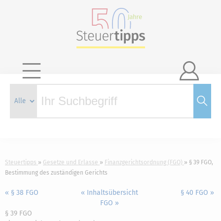

Steuertipps
Gesetze und Erlasse
Finanzgerichtsordnung (FGO)
§ 39 FGO,
Bestimmung des zuständigen Gerichts
« § 38 FGO
« Inhaltsübersicht
§ 40 FGO »
FGO »
§ 39 FGO