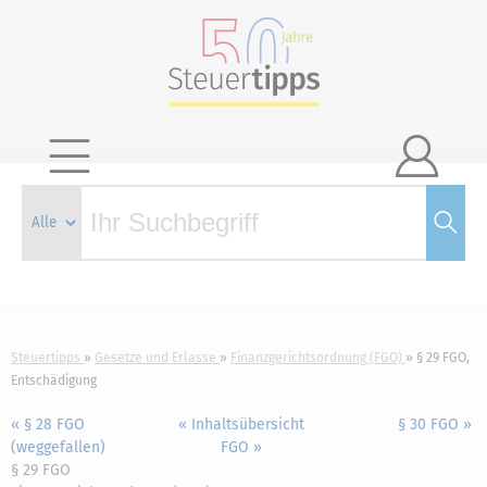

Steuertipps
Gesetze und Erlasse
Finanzgerichtsordnung (FGO)
§ 29 FGO,
Entschädigung
« § 28 FGO
« Inhaltsübersicht
§ 30 FGO »
(weggefallen)
FGO »
§ 29 FGO