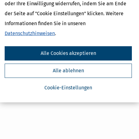
oder Ihre Einwilligung widerrufen, indem Sie am Ende
Absenden
der Seite auf "Cookie Einstellungen" klicken. Weitere
Steuertipps
Steuertipps Selbstständige
Informationen finden Sie in unseren
Geldtipps
Datenschutzhinweisen
.
Ja, ich möchte die kostenlosen Newsletter
von Steuertipps abonnieren. Die
Datenschutzhinweise
habe ich gelesen.
Meine Einwilligung kann ich jederzeit durch
Alle Cookies akzeptieren
Abbestellung des Newsletters widerrufen.
Alle ablehnen
Cookie-Einstellungen