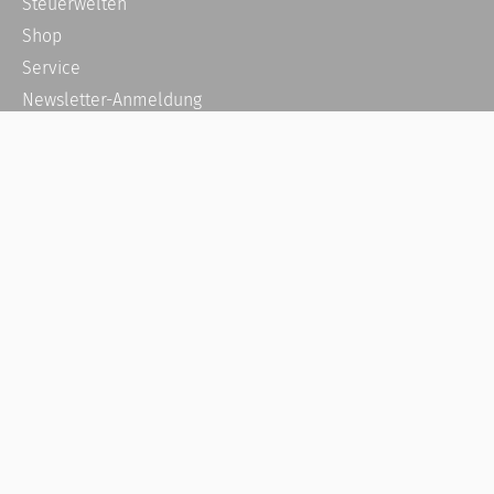
Steuerwelten
Shop
Service
Newsletter-Anmeldung
Alle News
Steuererklärung Online
Referenz
Über uns
Kontakt
Karriere
Häufige Fragen / FAQ
Kundenkonto
Kundenservice und Support
Vertrag widerrufen
Impressum