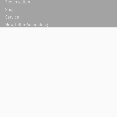
Steuerwelten
Shop
Service
Newsletter-Anmeldung
Alle News
Steuererklärung Online
Referenz
Über uns
Kontakt
Karriere
Häufige Fragen / FAQ
Kundenkonto
Kundenservice und Support
Vertrag widerrufen
Impressum