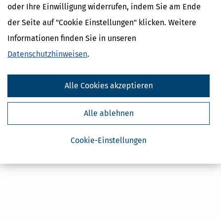
oder Ihre Einwilligung widerrufen, indem Sie am Ende
Absenden
der Seite auf "Cookie Einstellungen" klicken. Weitere
Steuertipps
Informationen finden Sie in unseren
Steuertipps Selbstständige
Geldtipps
Datenschutzhinweisen
.
Ja, ich möchte die kostenlosen Newsletter
von Steuertipps abonnieren. Die
Datenschutzhinweise
habe ich gelesen.
Meine Einwilligung kann ich jederzeit durch
Alle Cookies akzeptieren
Abbestellung des Newsletters widerrufen.
Alle ablehnen
Cookie-Einstellungen