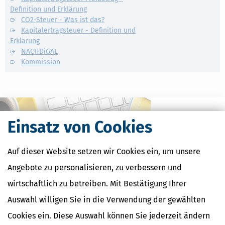
Definition und Erklärung
CO2-Steuer - Was ist das?
Kapitalertragsteuer - Definition und
Erklärung
NACHDiGAL
Kommission
Einsatz von Cookies
Auf dieser Website setzen wir Cookies ein, um unsere
Angebote zu personalisieren, zu verbessern und
wirtschaftlich zu betreiben. Mit Bestätigung Ihrer
Auswahl willigen Sie in die Verwendung der gewählten
Kostenlose Steuertipps & News
Cookies ein. Diese Auswahl können Sie jederzeit ändern