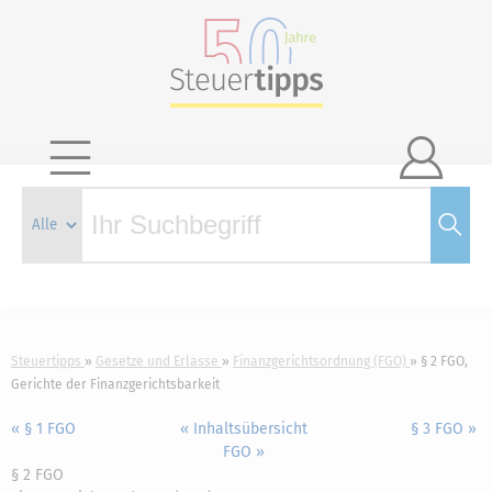

Steuertipps
Gesetze und Erlasse
Finanzgerichtsordnung (FGO)
§ 2 FGO,
Gerichte der Finanzgerichtsbarkeit
« § 1 FGO
« Inhaltsübersicht
§ 3 FGO »
FGO »
§ 2 FGO