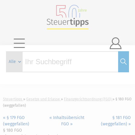

Steuertipps
Gesetze und Erlasse
Finanzgerichtsordnung (FGO)
§ 180 FGO
(weggefallen)
« § 179 FGO
« Inhaltsübersicht
§ 181 FGO
(weggefallen)
FGO »
(weggefallen) »
§ 180 FGO