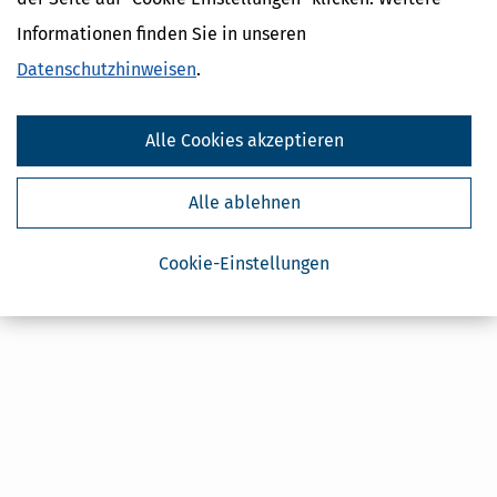
Geldtipps
Informationen finden Sie in unseren
Ja, ich möchte die kostenlosen Newsletter
von Steuertipps abonnieren. Die
Datenschutzhinweise
habe ich gelesen.
Datenschutzhinweisen
.
Meine Einwilligung kann ich jederzeit durch
Abbestellung des Newsletters widerrufen.
Alle Cookies akzeptieren
Alle ablehnen
Cookie-Einstellungen