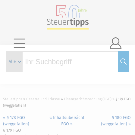

Steuertipps
Gesetze und Erlasse
Finanzgerichtsordnung (FGO)
§ 179 FGO
(weggefallen)
« § 178 FGO
« Inhaltsübersicht
§ 180 FGO
(weggefallen)
FGO »
(weggefallen) »
§ 179 FGO