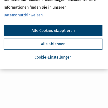
Geldtipps
Informationen finden Sie in unseren
Ja, ich möchte die kostenlosen Newsletter
von Steuertipps abonnieren. Die
Datenschutzhinweise
habe ich gelesen.
Datenschutzhinweisen
.
Meine Einwilligung kann ich jederzeit durch
Abbestellung des Newsletters widerrufen.
Alle Cookies akzeptieren
Alle ablehnen
Cookie-Einstellungen