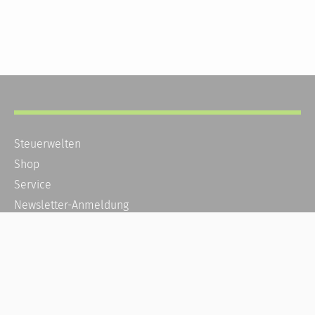
Steuerwelten
Shop
Service
Newsletter-Anmeldung
Alle News
Steuererklärung Online
Referenz
Über uns