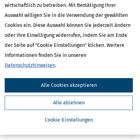
wirtschaftlich zu betreiben. Mit Bestätigung Ihrer
Auswahl willigen Sie in die Verwendung der gewählten
Cookies ein. Diese Auswahl können Sie jederzeit ändern
oder Ihre Einwilligung widerrufen, indem Sie am Ende
der Seite auf "Cookie Einstellungen" klicken. Weitere
Kostenlose Steuertipps & News
Informationen finden Sie in unseren
Datenschutzhinweisen
.
Absenden
Steuertipps
Alle Cookies akzeptieren
Steuertipps Selbstständige
Geldtipps
Ja, ich möchte die kostenlosen Newsletter
Alle ablehnen
von Steuertipps abonnieren. Die
Datenschutzhinweise
habe ich gelesen.
Meine Einwilligung kann ich jederzeit durch
Abbestellung des Newsletters widerrufen.
Cookie-Einstellungen