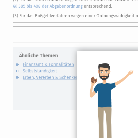
§§ 385 bis 408 der Abgabenordnung
entsprechend.
(3) Für das Bußgeldverfahren wegen einer Ordnungswidrigkeit n
Ähnliche Themen
Verwandte
Finanzamt & Formalitäten
Kapitalert
Selbstständigkeit
Definition un
Erben, Vererben & Schenken
CO2-Steue
Kapitalert
Erklärung
NACHDiG
Kommissi