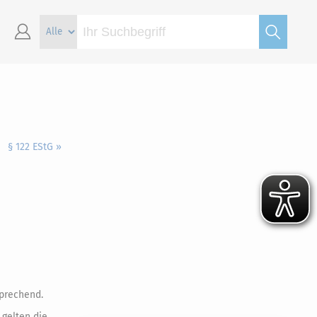
§ 122 EStG »
prechend.
 gelten die