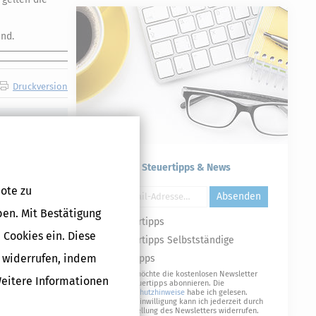
nd.
Druckversion
Kostenlose Steuertipps & News
ote zu
Absenden
ben. Mit Bestätigung
Steuertipps
 Cookies ein. Diese
Steuertipps Selbstständige
g widerrufen, indem
Geldtipps
Ja, ich möchte die kostenlosen Newsletter
Weitere Informationen
von Steuertipps abonnieren. Die
Datenschutzhinweise
habe ich gelesen.
Meine Einwilligung kann ich jederzeit durch
Abbestellung des Newsletters widerrufen.