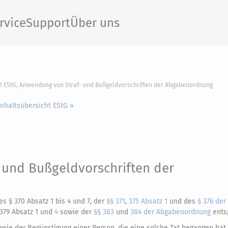
rvice
Support
Über uns
21 EStG, Anwendung von Straf- und Bußgeldvorschriften der Abgabenordnung
Inhaltsübersicht EStG »
 und Bußgeldvorschriften der
es § 370 Absatz 1 bis 4 und 7, der
§§ 371
,
375 Absatz 1
und des
§ 376 der
 379 Absatz 1 und
4
sowie der
§§ 383
und
384 der Abgabenordnung
ents
owie der Begünstigung einer Person, die eine solche Tat begangen hat,