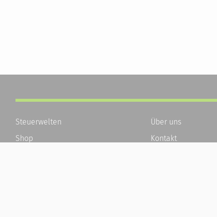
Steuerwelten
Über uns
Shop
Kontakt
Service
Karriere
Newsletter-Anmeldung
Häufige Fragen / F
Alle News
Kundenkonto
Steuererklärung Online
Kundenservice und