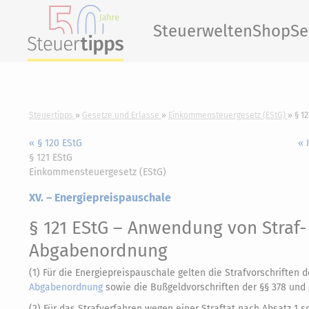
Steuerwelten
Shop
Se
Steuertipps
Gesetze und Erlasse
Einkommensteuergesetz (EStG)
§ 1
« § 120 EStG
« 
§ 121 EStG
Einkommensteuergesetz (EStG)
XV. – Energiepreispauschale
§ 121 EStG
– Anwendung von Straf-
Abgabenordnung
(1) Für die Energiepreispauschale gelten die Strafvorschriften d
Abgabenordnung
sowie die Bußgeldvorschriften der §§ 378 und
(2) Für das Strafverfahren wegen einer Straftat nach Absatz 1 s