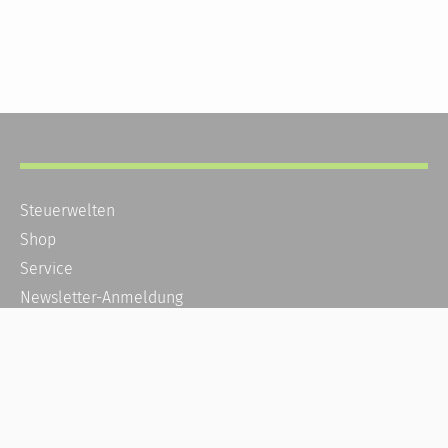
Steuerwelten
Shop
Service
Newsletter-Anmeldung
Alle News
Steuererklärung Online
Referenz
Über uns