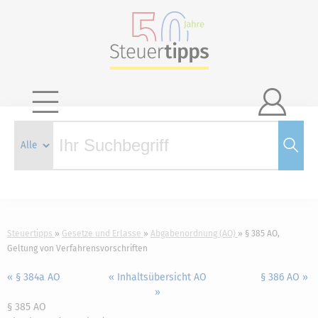

Steuertipps
Gesetze und Erlasse
Abgabenordnung (AO)
§ 385 AO,
Geltung von Verfahrensvorschriften
« § 384a AO
« Inhaltsübersicht AO
§ 386 AO »
»
§ 385 AO