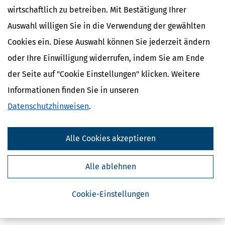
wirtschaftlich zu betreiben. Mit Bestätigung Ihrer
Auswahl willigen Sie in die Verwendung der gewählten
Cookies ein. Diese Auswahl können Sie jederzeit ändern
oder Ihre Einwilligung widerrufen, indem Sie am Ende
der Seite auf "Cookie Einstellungen" klicken. Weitere
Kostenlose Steuertipps & News
Informationen finden Sie in unseren
Datenschutzhinweisen
.
Absenden
Steuertipps
Alle Cookies akzeptieren
Steuertipps Selbstständige
Geldtipps
Alle ablehnen
Ja, ich möchte die kostenlosen Newsletter
von Steuertipps abonnieren. Die
Datenschutzhinweise
habe ich gelesen.
Meine Einwilligung kann ich jederzeit durch
Abbestellung des Newsletters widerrufen.
Cookie-Einstellungen