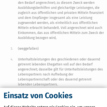
den Bedarf angerechnet; zu diesem Zweck werden
Ausbildungsbeihilfen und gleichartige Leistungen, die
zugleich aus öffentlichen und privaten Mitteln finanziert
und dem Empfänger insgesamt als eine Leistung
zugewendet werden, als einheitlich aus öffentlichen
Mitteln erbracht behandelt. Voll angerechnet wird auch
Einkommen, das aus öffentlichen Mitteln zum Zweck der
Ausbildung bezogen wird,
3.
(weggefallen)
4.
Unterhaltsleistungen des geschiedenen oder dauernd
getrennt lebenden Ehegatten voll auf den Bedarf
angerechnet; dasselbe gilt für Unterhaltsleistungen des
Lebenspartners nach Aufhebung der
Lebenspartnerschaft oder des dauernd getrennt
lebenden Lebenspartners.
Einsatz von Cookies
(5) Zur Vermeidung unbilliger Härten kann auf besonderen Antrag,
der vor dem Ende des Bewilligungszeitraums zu stellen ist,
abweichend von den Absätzen 1 und 4 ein weiterer Teil des