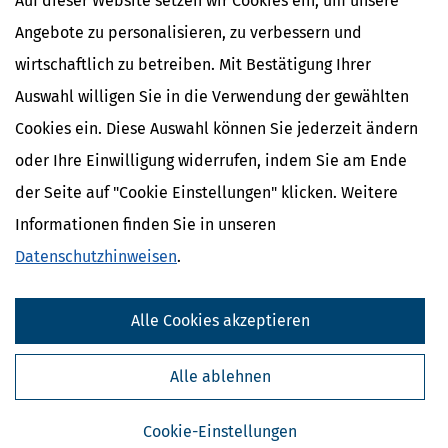
Auf dieser Website setzen wir Cookies ein, um unsere
Einkommens des Auszubildenden anrechnungsfrei gestellt werden,
Angebote zu personalisieren, zu verbessern und
soweit er zur Deckung besonderer Kosten der Ausbildung
erforderlich ist, die nicht durch den Bedarfssatz gedeckt sind,
wirtschaftlich zu betreiben. Mit Bestätigung Ihrer
höchstens jedoch bis zu einem Betrag von 370 Euro monatlich.
Auswahl willigen Sie in die Verwendung der gewählten
Cookies ein. Diese Auswahl können Sie jederzeit ändern
oder Ihre Einwilligung widerrufen, indem Sie am Ende
Ähnliche Themen
der Seite auf "Cookie Einstellungen" klicken. Weitere
Beruf & Ausbildung
Informationen finden Sie in unseren
Vermögensplanung und Geldanlage
Datenschutzhinweisen
.
Geld im Alltag
Verwandte Lexikon-Begriffe
Alle Cookies akzeptieren
Mindestlohn
Abfindung
Alle ablehnen
Abschlagszahlung
Anwesenheitsprämien
Apothekerzuschüsse
Cookie-Einstellungen