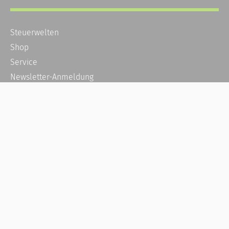
Steuerwelten
Shop
Service
Newsletter-Anmeldung
Alle News
Steuererklärung Online
Referenz
Über uns
Kontakt
Karriere
Häufige Fragen / FAQ
Kundenkonto
Kundenservice und Support