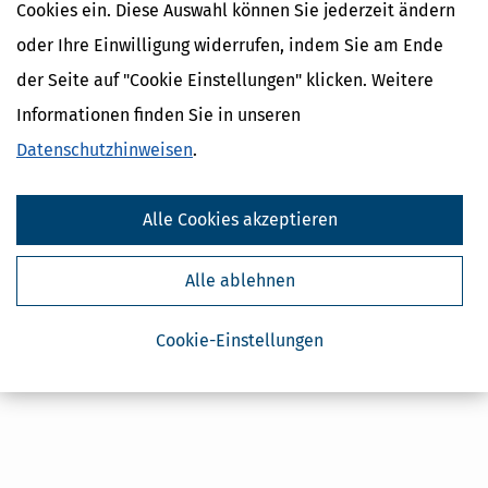
Cookies ein. Diese Auswahl können Sie jederzeit ändern
Kostenlose Steuertipps & News
oder Ihre Einwilligung widerrufen, indem Sie am Ende
Absenden
der Seite auf "Cookie Einstellungen" klicken. Weitere
Informationen finden Sie in unseren
Steuertipps
Steuertipps Selbstständige
Datenschutzhinweisen
.
Geldtipps
Ja, ich möchte die kostenlosen Newsletter
von Steuertipps abonnieren. Die
Alle Cookies akzeptieren
Datenschutzhinweise
habe ich gelesen.
Meine Einwilligung kann ich jederzeit durch
Abbestellung des Newsletters widerrufen.
Alle ablehnen
Cookie-Einstellungen