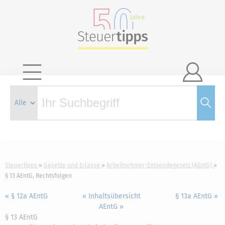

Steuertipps
Gesetze und Erlasse
Arbeitnehmer-Entsendegesetz (AEntG)
§ 13 AEntG, Rechtsfolgen
« § 12a AEntG
« Inhaltsübersicht
§ 13a AEntG »
AEntG »
§ 13 AEntG