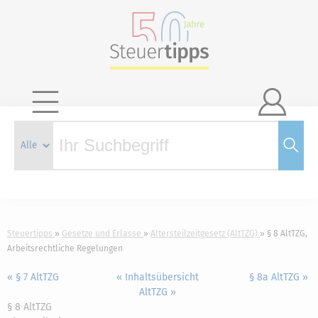

Steuertipps
Gesetze und Erlasse
Altersteilzeitgesetz (AltTZG)
§ 8 AltTZG,
Arbeitsrechtliche Regelungen
« § 7 AltTZG
« Inhaltsübersicht
§ 8a AltTZG »
AltTZG »
§ 8 AltTZG