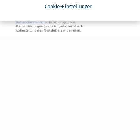
Cookie-Einstellungen
Geldtipps
Ja, ich möchte die kostenlosen Newsletter
von Steuertipps abonnieren. Die
Datenschutzhinweise
habe ich gelesen.
Meine Einwilligung kann ich jederzeit durch
Abbestellung des Newsletters widerrufen.