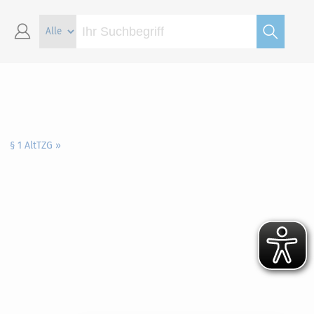
§ 1 AltTZG »