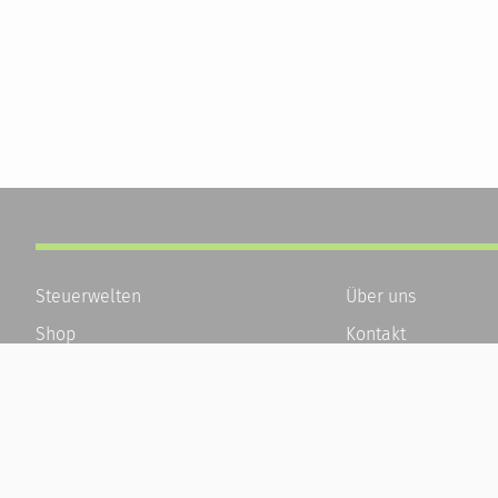
Steuerwelten
Über uns
Shop
Kontakt
Service
Karriere
Newsletter-Anmeldung
Häufige Fragen / F
Alle News
Kundenkonto
Steuererklärung Online
Kundenservice und