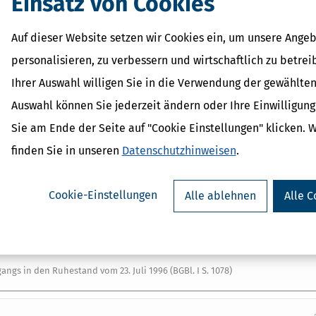
Einsatz von Cookies
hen Rentenversicherung
15b
Auf dieser Website setzen wir Cookies ein, um unsere Angeb
ersteilzeit
15c
Altersteilzeit
15d
personalisieren, zu verbessern und wirtschaftlich zu betrei
gen verminderter Erwerbsfähigkeit
15e
Ihrer Auswahl willigen Sie in die Verwendung der gewählten
stleistungen am Arbeitsmarkt
15f
Auswahl können Sie jederzeit ändern oder Ihre Einwilligun
stungen am Arbeitsmarkt
15g
Sie am Ende der Seite auf "Cookie Einstellungen" klicken. 
in der gesetzlichen Rentenversicherung
15h
finden Sie in unseren
Datenschutzhinweisen
.
geringfügigen Beschäftigung
15i
urch den gesetzlichen Mindestlohn und zu Änderungen im
15j
Cookie-Einstellungen
Alle ablehnen
Alle C
16
ngs in den Ruhestand vom 23. Juli 1996 (BGBl. I S. 1078)