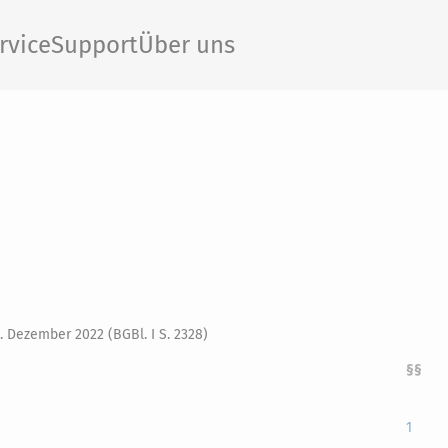
rvice
Support
Über uns
. Dezember 2022 (BGBl. I S. 2328)
§§
1