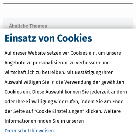
Ähnliche Themen
Beruf & Ausbildung
Einsatz von Cookies
Vermögensplanung und Geldanlage
Geld im Alltag
Auf dieser Website setzen wir Cookies ein, um unsere
Verwandte Lexikon-Begriffe
Angebote zu personalisieren, zu verbessern und
Mindestlohn
wirtschaftlich zu betreiben. Mit Bestätigung Ihrer
Abfindung
Auswahl willigen Sie in die Verwendung der gewählten
Abschlagszahlung
Anwesenheitsprämien
Cookies ein. Diese Auswahl können Sie jederzeit ändern
Apothekerzuschüsse
oder Ihre Einwilligung widerrufen, indem Sie am Ende
der Seite auf "Cookie Einstellungen" klicken. Weitere
Informationen finden Sie in unseren
Datenschutzhinweisen
.