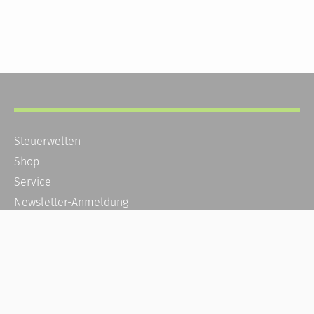
Steuerwelten
Shop
Service
Newsletter-Anmeldung
Alle News
Steuererklärung Online
Referenz
Über uns