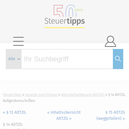

Steuertipps
Gesetze und Erlasse
Altersteilzeitgesetz (AltTZG)
§ 14 AltTZG,
Bußgeldvorschriften
« § 13 AltTZG
« Inhaltsübersicht
§ 15 AltTZG
AltTZG »
(weggefallen) »
§ 14 AltTZG