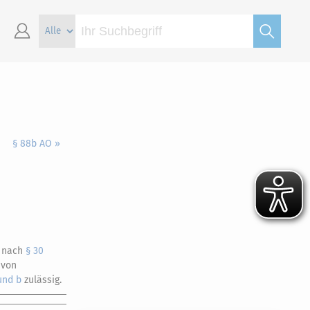
§ 88b AO »
nach
§ 30
 von
und b
zulässig.