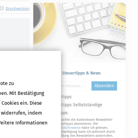
Druckversion
Kostenlose Steuertipps & News
ote zu
Absenden
ben. Mit Bestätigung
Steuertipps
 Cookies ein. Diese
Steuertipps Selbstständige
g widerrufen, indem
Geldtipps
Ja, ich möchte die kostenlosen Newsletter
Weitere Informationen
von Steuertipps abonnieren. Die
Datenschutzhinweise
habe ich gelesen.
Meine Einwilligung kann ich jederzeit durch
Abbestellung des Newsletters widerrufen.