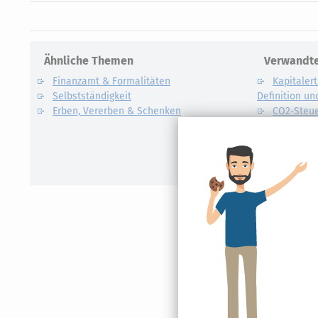
Ähnliche Themen
Verwandte
Finanzamt & Formalitäten
Kapitalert
Selbstständigkeit
Definition un
Erben, Vererben & Schenken
CO2-Steue
Kapitalert
Erklärung
NACHDiG
Kommissi