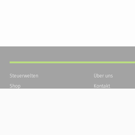
Steuerwelten
Über uns
Shop
Kontakt
Service
Karriere
Newsletter-Anmeldung
Häufige Fragen / F
Alle News
Kundenkonto
Steuererklärung Online
Kundenservice und