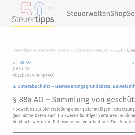
Steuerwelten
Shop
Se
Steuertipps
Gesetze und Erlasse
Abgabenordnung (AO)
§ 88a AO, S
« § 88 AO
«
§ 88a AO
Abgabenordnung (AO)
3. Unterabschnitt – Besteuerungsgrundsätze, Beweismit
§ 88a AO
– Sammlung von geschüt
Soweit es zur Sicherstellung einer gleichmäßigen Festsetzun
1
geschützte Daten auch für Zwecke künftiger Verfahren im Sinn
Vergleichswerten, in Dateisystemen verarbeiten.
Eine Verarbe
2