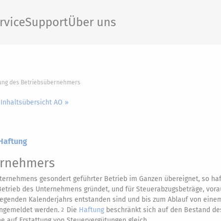
rvice
Support
Über uns
tung des Betriebsübernehmers
 Inhaltsübersicht AO »
 Haftung
ernehmers
ternehmens gesondert geführter Betrieb im Ganzen übereignet, so haf
etrieb des Unternehmens gründet, und für Steuerabzugsbeträge, vora
liegenden Kalenderjahrs entstanden sind und bis zum Ablauf von eine
 angemeldet werden.
Die
Haftung
beschränkt sich auf den Bestand de
2
e auf Erstattung von Steuervergütungen gleich.