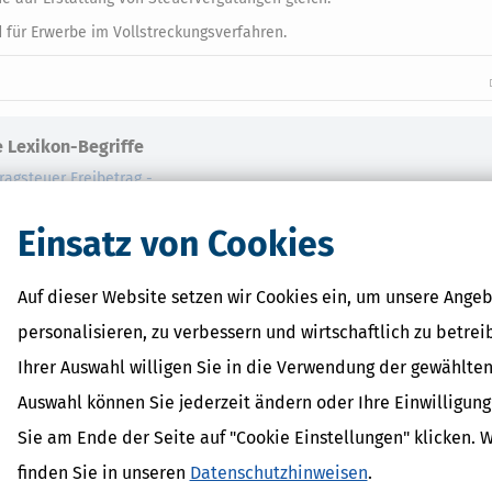
d für Erwerbe im Vollstreckungsverfahren.
 Lexikon-Begriffe
ragsteuer Freibetrag -
d Erklärung
r - Was ist das?
Einsatz von Cookies
ragsteuer - Definition und
AL
Auf dieser Website setzen wir Cookies ein, um unsere Angeb
on
personalisieren, zu verbessern und wirtschaftlich zu betrei
Ihrer Auswahl willigen Sie in die Verwendung der gewählten
Auswahl können Sie jederzeit ändern oder Ihre Einwilligun
Sie am Ende der Seite auf "Cookie Einstellungen" klicken. 
finden Sie in unseren
Datenschutzhinweisen
.