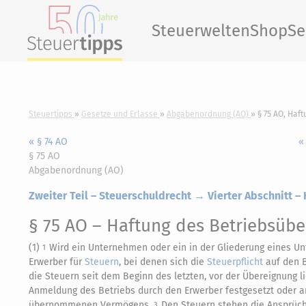
Steuerwelten
Shop
Se
Steuertipps
Gesetze und Erlasse
Abgabenordnung (AO)
§ 75 AO, Haf
« § 74 AO
«
§ 75 AO
Abgabenordnung (AO)
Zweiter Teil – Steuerschuldrecht → Vierter Abschnitt –
§ 75 AO
– Haftung des Betriebsüb
(1)
Wird ein Unternehmen oder ein in der Gliederung eines Un
1
Erwerber für
Steuern
, bei denen sich die
Steuerpflicht
auf den B
die Steuern seit dem Beginn des letzten, vor der Übereignung 
Anmeldung des Betriebs durch den Erwerber festgesetzt oder
übernommenen Vermögens.
Den Steuern stehen die Ansprüch
3