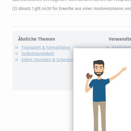
(2) Absatz 1 gilt nicht für Erwerbe aus einer Insolvenzmasse un
Ähnliche Themen
Verwandte
Finanzamt & Formalitäten
Kapitalert
Selbstständigkeit
Definition un
Erben, Vererben & Schenken
CO2-Steue
Kapitalert
Erklärung
NACHDiG
Kommissi