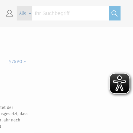
§ 76 AO »
tet der
usgesetzt, dass
m Jahr nach
s