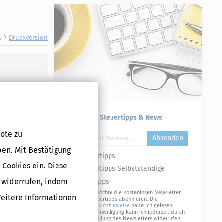
Druckversion
Kostenlose Steuertipps & News
ote zu
Absenden
ben. Mit Bestätigung
Steuertipps
 Cookies ein. Diese
Steuertipps Selbstständige
g widerrufen, indem
Geldtipps
Ja, ich möchte die kostenlosen Newsletter
Weitere Informationen
von Steuertipps abonnieren. Die
Datenschutzhinweise
habe ich gelesen.
Meine Einwilligung kann ich jederzeit durch
Abbestellung des Newsletters widerrufen.