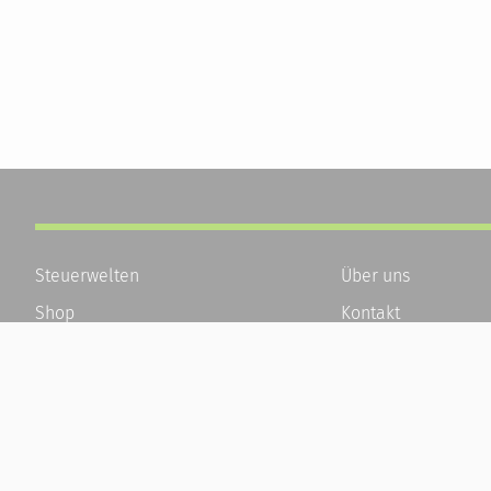
Steuerwelten
Über uns
Shop
Kontakt
Service
Karriere
Newsletter-Anmeldung
Häufige Fragen / F
Alle News
Kundenkonto
Steuererklärung Online
Kundenservice und