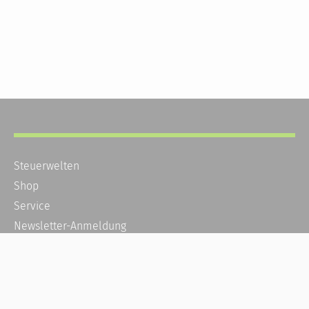
Steuerwelten
Shop
Service
Newsletter-Anmeldung
Alle News
Steuererklärung Online
Referenz