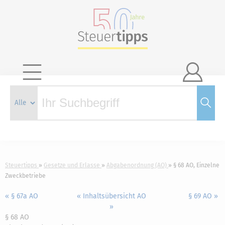

Steuertipps
Gesetze und Erlasse
Abgabenordnung (AO)
§ 68 AO, Einzelne
Zweckbetriebe
« § 67a AO
« Inhaltsübersicht AO
§ 69 AO »
»
§ 68 AO