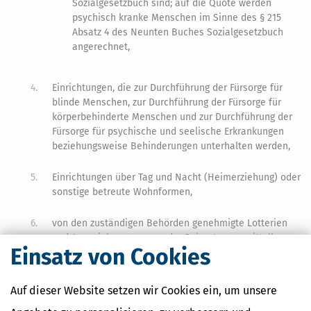
Sozialgesetzbuch sind; auf die Quote werden
psychisch kranke Menschen im Sinne des § 215
Absatz 4 des Neunten Buches Sozialgesetzbuch
angerechnet,
4.
Einrichtungen, die zur Durchführung der Fürsorge für
blinde Menschen, zur Durchführung der Fürsorge für
körperbehinderte Menschen und zur Durchführung der
Fürsorge für psychische und seelische Erkrankungen
beziehungsweise Behinderungen unterhalten werden,
5.
Einrichtungen über Tag und Nacht (Heimerziehung) oder
sonstige betreute Wohnformen,
6.
von den zuständigen Behörden genehmigte Lotterien
und Ausspielungen, wenn der Reinertrag unmittelbar
Einsatz von Cookies
und ausschließlich zur Förderung mildtätiger, kirchlicher
oder gemeinnütziger Zwecke verwendet wird,
Auf dieser Website setzen wir Cookies ein, um unsere
7.
kulturelle Einrichtungen, wie Museen, Theater, und