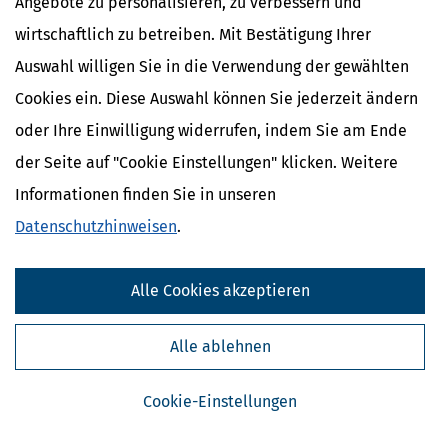
Angebote zu personalisieren, zu verbessern und
kulturelle Veranstaltungen, wie Konzerte,
Kunstausstellungen; dazu gehört nicht der Verkauf von
wirtschaftlich zu betreiben. Mit Bestätigung Ihrer
Speisen und Getränken,
Auswahl willigen Sie in die Verwendung der gewählten
8.
Volkshochschulen und andere Einrichtungen, soweit sie
Cookies ein. Diese Auswahl können Sie jederzeit ändern
selbst Vorträge, Kurse und andere Veranstaltungen
oder Ihre Einwilligung widerrufen, indem Sie am Ende
wissenschaftlicher oder belehrender Art durchführen;
dies gilt auch, soweit die Einrichtungen den Teilnehmern
der Seite auf "Cookie Einstellungen" klicken. Weitere
dieser Veranstaltungen selbst Beherbergung und
Informationen finden Sie in unseren
Beköstigung gewähren,
Datenschutzhinweisen
.
9.
Wissenschafts- und Forschungseinrichtungen, deren
Träger sich überwiegend aus Zuwendungen der
öffentlichen Hand oder Dritter oder aus der
Alle Cookies akzeptieren
Vermögensverwaltung
finanziert.
Der Wissenschaft
2
und Forschung dient auch die Auftragsforschung.
Nicht
3
zum
Zweckbetrieb
gehören Tätigkeiten, die sich auf die
Alle ablehnen
Anwendung gesicherter wissenschaftlicher Erkenntnisse
beschränken, die Übernahme von Projektträgerschaften
Cookie-Einstellungen
sowie wirtschaftliche Tätigkeiten ohne Forschungsbezug.