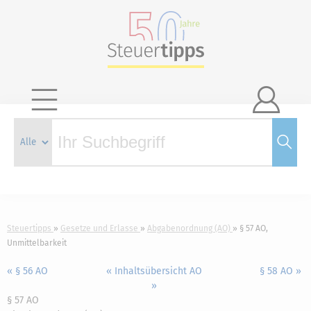

Steuertipps
Gesetze und Erlasse
Abgabenordnung (AO)
§ 57 AO,
Unmittelbarkeit
« § 56 AO
« Inhaltsübersicht AO
§ 58 AO »
»
§ 57 AO