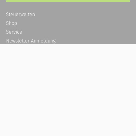
Steuerwelten
Shop
Service
Newsletter-Anmeldung
Alle News
Steuererklärung Online
Referenz
Über uns
Kontakt
Karriere
Häufige Fragen / FAQ
Kundenkonto
Kundenservice und Support
Vertrag widerrufen