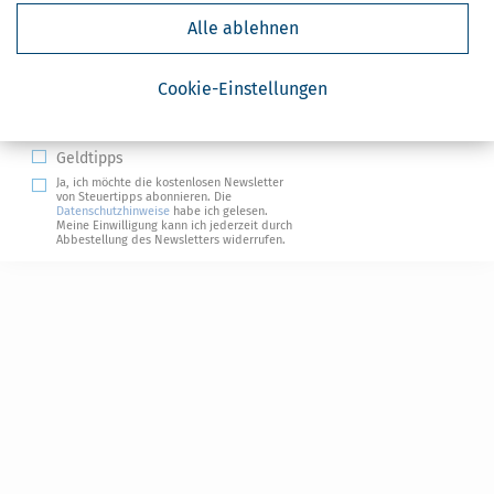
Kostenlose Steuertipps & News
Alle ablehnen
Absenden
Cookie-Einstellungen
Steuertipps
Steuertipps Selbstständige
Geldtipps
Ja, ich möchte die kostenlosen Newsletter
von Steuertipps abonnieren. Die
Datenschutzhinweise
habe ich gelesen.
Meine Einwilligung kann ich jederzeit durch
Abbestellung des Newsletters widerrufen.