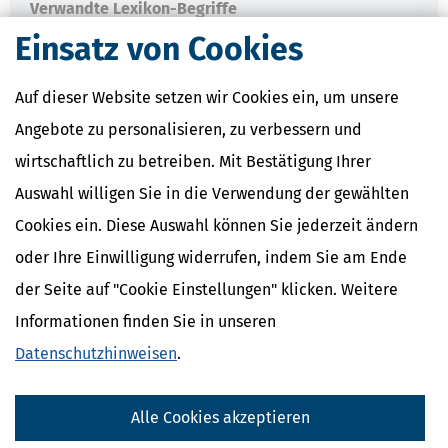
Verwandte Lexikon-Begriffe
Kapitalertragsteuer Freibetrag -
Einsatz von Cookies
Definition und Erklärung
CO2-Steuer - Was ist das?
Auf dieser Website setzen wir Cookies ein, um unsere
Kapitalertragsteuer - Definition und
Erklärung
Angebote zu personalisieren, zu verbessern und
NACHDiGAL
wirtschaftlich zu betreiben. Mit Bestätigung Ihrer
Kommission
Auswahl willigen Sie in die Verwendung der gewählten
Cookies ein. Diese Auswahl können Sie jederzeit ändern
oder Ihre Einwilligung widerrufen, indem Sie am Ende
der Seite auf "Cookie Einstellungen" klicken. Weitere
Informationen finden Sie in unseren
Datenschutzhinweisen
.
Alle Cookies akzeptieren