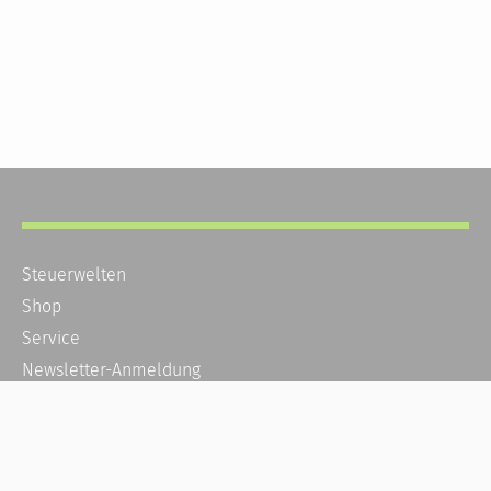
Steuerwelten
Shop
Service
Newsletter-Anmeldung
Alle News
Steuererklärung Online
Referenz