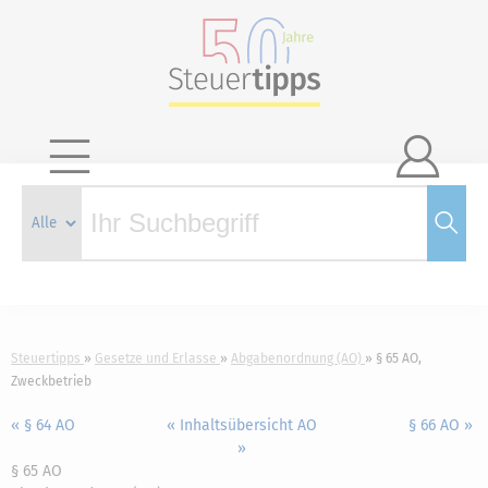

Steuertipps
Gesetze und Erlasse
Abgabenordnung (AO)
§ 65 AO,
Zweckbetrieb
« § 64 AO
« Inhaltsübersicht AO
§ 66 AO »
»
§ 65 AO