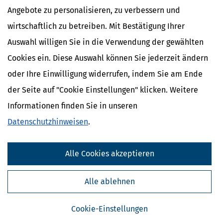
Angebote zu personalisieren, zu verbessern und
wirtschaftlich zu betreiben. Mit Bestätigung Ihrer
Auswahl willigen Sie in die Verwendung der gewählten
Cookies ein. Diese Auswahl können Sie jederzeit ändern
oder Ihre Einwilligung widerrufen, indem Sie am Ende
der Seite auf "Cookie Einstellungen" klicken. Weitere
Informationen finden Sie in unseren
Datenschutzhinweisen
.
Kostenlose Steuertipps & News
Absenden
Alle Cookies akzeptieren
Steuertipps
Steuertipps Selbstständige
Alle ablehnen
Geldtipps
Ja, ich möchte die kostenlosen Newsletter
von Steuertipps abonnieren. Die
Cookie-Einstellungen
Datenschutzhinweise
habe ich gelesen.
Meine Einwilligung kann ich jederzeit durch
Abbestellung des Newsletters widerrufen.