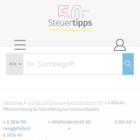

Steuertipps
Gesetze und Erlasse
Abgabenordnung (AO)
§ 383b AO,
Pflichtverletzung bei Übermittlung von Vollmachtsdaten
« § 383a AO
« Inhaltsübersicht AO
§ 384 AO »
(weggefallen)
»
§ 383b AO