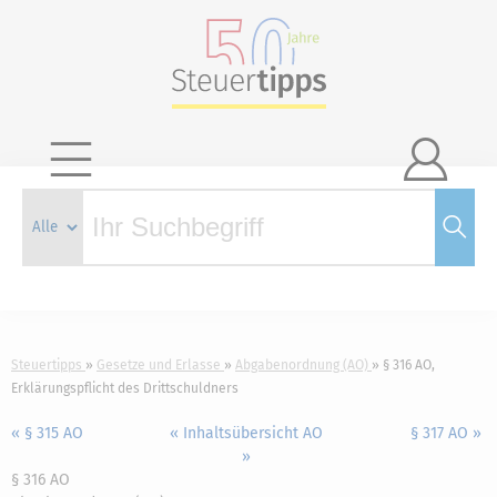

Steuertipps
Gesetze und Erlasse
Abgabenordnung (AO)
§ 316 AO,
Erklärungspflicht des Drittschuldners
« § 315 AO
« Inhaltsübersicht AO
§ 317 AO »
»
§ 316 AO