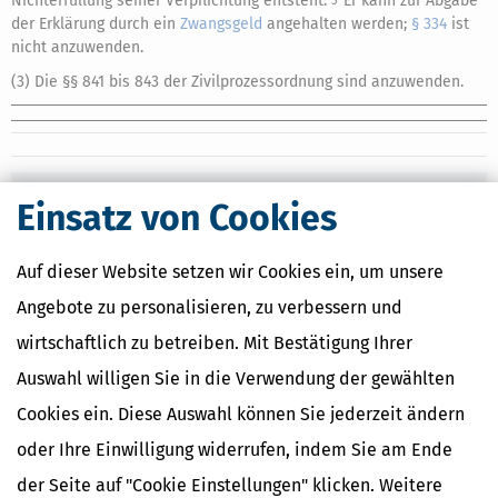
Nichterfüllung seiner Verpflichtung entsteht.
Er kann zur Abgabe
3
der Erklärung durch ein
Zwangsgeld
angehalten werden;
§ 334
ist
nicht anzuwenden.
(3) Die §§ 841 bis 843 der Zivilprozessordnung sind anzuwenden.
Ähnliche Themen
Einsatz von Cookies
Finanzamt & Formalitäten
Selbstständigkeit
Auf dieser Website setzen wir Cookies ein, um unsere
Erben, Vererben & Schenken
Angebote zu personalisieren, zu verbessern und
Verwandte Lexikon-Begriffe
wirtschaftlich zu betreiben. Mit Bestätigung Ihrer
Kapitalertragsteuer Freibetrag -
Auswahl willigen Sie in die Verwendung der gewählten
Definition und Erklärung
Cookies ein. Diese Auswahl können Sie jederzeit ändern
CO2-Steuer - Was ist das?
Kapitalertragsteuer - Definition und
oder Ihre Einwilligung widerrufen, indem Sie am Ende
Erklärung
der Seite auf "Cookie Einstellungen" klicken. Weitere
NACHDiGAL