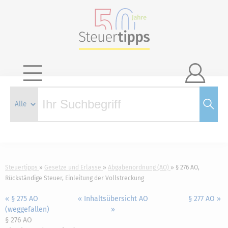

Steuertipps
Gesetze und Erlasse
Abgabenordnung (AO)
§ 276 AO,
Rückständige Steuer, Einleitung der Vollstreckung
« § 275 AO
« Inhaltsübersicht AO
§ 277 AO »
(weggefallen)
»
§ 276 AO