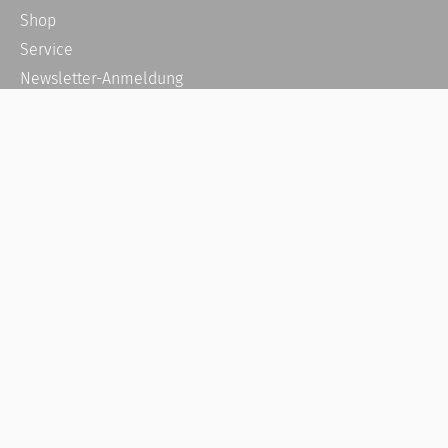
Shop
Service
Newsletter-Anmeldung
Alle News
Steuererklärung Online
Referenz
Über uns
Kontakt
Karriere
Häufige Fragen / FAQ
Kundenkonto
Kundenservice und Support
Vertrag widerrufen
Impressum