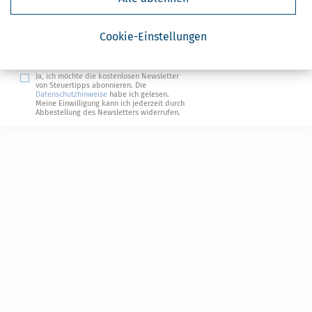
Steuertipps
Cookie-Einstellungen
Steuertipps Selbstständige
Geldtipps
Ja, ich möchte die kostenlosen Newsletter
von Steuertipps abonnieren. Die
Datenschutzhinweise
habe ich gelesen.
Meine Einwilligung kann ich jederzeit durch
Abbestellung des Newsletters widerrufen.