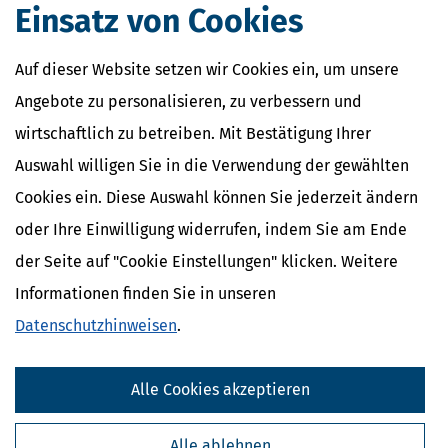
Definition und Erklärung
Einsatz von Cookies
CO2-Steuer - Was ist das?
Kapitalertragsteuer - Definition und
Erklärung
Auf dieser Website setzen wir Cookies ein, um unsere
NACHDiGAL
Angebote zu personalisieren, zu verbessern und
Kommission
wirtschaftlich zu betreiben. Mit Bestätigung Ihrer
Auswahl willigen Sie in die Verwendung der gewählten
Cookies ein. Diese Auswahl können Sie jederzeit ändern
oder Ihre Einwilligung widerrufen, indem Sie am Ende
der Seite auf "Cookie Einstellungen" klicken. Weitere
Informationen finden Sie in unseren
Datenschutzhinweisen
.
Alle Cookies akzeptieren
Kostenlose Steuertipps & News
Alle ablehnen
Absenden