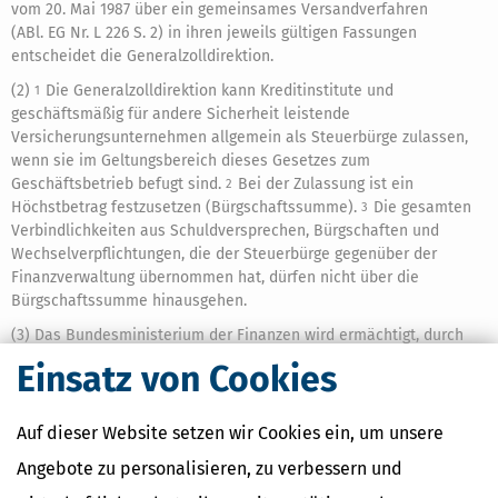
vom 20. Mai 1987 über ein gemeinsames Versandverfahren
(ABl. EG Nr. L 226 S. 2) in ihren jeweils gültigen Fassungen
entscheidet die Generalzolldirektion.
(2)
Die Generalzolldirektion kann Kreditinstitute und
1
geschäftsmäßig für andere Sicherheit leistende
Versicherungsunternehmen allgemein als Steuerbürge zulassen,
wenn sie im Geltungsbereich dieses Gesetzes zum
Geschäftsbetrieb befugt sind.
Bei der Zulassung ist ein
2
Höchstbetrag festzusetzen (Bürgschaftssumme).
Die gesamten
3
Verbindlichkeiten aus Schuldversprechen, Bürgschaften und
Wechselverpflichtungen, die der Steuerbürge gegenüber der
Finanzverwaltung übernommen hat, dürfen nicht über die
Bürgschaftssumme hinausgehen.
(3) Das Bundesministerium der Finanzen wird ermächtigt, durch
Rechtsverordnung mit Zustimmung des Bundesrates die
Einsatz von Cookies
Befugnisse nach Absatz 1 Satz 6 und Absatz 2 auf ein Hauptzollamt
oder mehrere Hauptzollämter zu übertragen.
Auf dieser Website setzen wir Cookies ein, um unsere
Angebote zu personalisieren, zu verbessern und