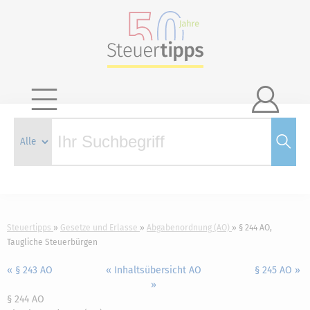

Steuertipps
Gesetze und Erlasse
Abgabenordnung (AO)
§ 244 AO,
Taugliche Steuerbürgen
« § 243 AO
« Inhaltsübersicht AO
§ 245 AO »
»
§ 244 AO