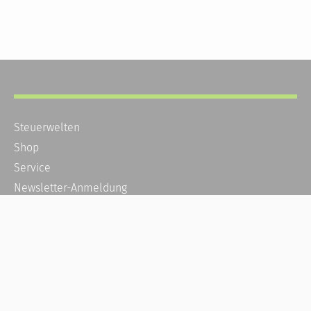
Steuerwelten
Shop
Service
Newsletter-Anmeldung
Alle News
Steuererklärung Online
Referenz
Über uns
Kontakt