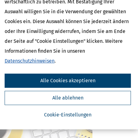
wirtschaftlich zu betreiben. Mit Bestätigung Ihrer
Ähnliche Themen
Auswahl willigen Sie in die Verwendung der gewählten
Finanzamt & Formalitäten
Cookies ein. Diese Auswahl können Sie jederzeit ändern
Selbstständigkeit
Erben, Vererben & Schenken
oder Ihre Einwilligung widerrufen, indem Sie am Ende
der Seite auf "Cookie Einstellungen" klicken. Weitere
Verwandte Lexikon-Begriffe
Informationen finden Sie in unseren
Kapitalertragsteuer Freibetrag -
Definition und Erklärung
Datenschutzhinweisen
.
CO2-Steuer - Was ist das?
Kapitalertragsteuer - Definition und
Erklärung
Alle Cookies akzeptieren
NACHDiGAL
Kommission
Alle ablehnen
Cookie-Einstellungen