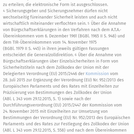
zu erteilen; die elektronische Form ist ausgeschlossen.
Sicherungsgeber und Sicherungsnehmer dürfen nicht
4
wechselseitig füreinander Sicherheit leisten und auch nicht
wirtschaftlich miteinander verflochten sein.
Über die Annahme
5
von Bürgschaftserklärungen in den Verfahren nach dem A.T.A.-
Übereinkommen vom 6. Dezember 1961 (BGBl. 1965 II S. 948) und
dem TIR-Übereinkommen vom 14. November 1975
(BGBl. 1979 II S. 445) in ihren jeweils gültigen Fassungen
entscheidet die Generalzolldirektion.
Über die Annahme von
6
Bürgschaftserklärungen über Einzelsicherheiten in Form von
Sicherheitstiteln nach dem Zollkodex der Union mit der
Delegierten Verordnung (EU) 2015/2446 der
Kommission
vom
28. Juli 2015 zur Ergänzung der Verordnung (EU) Nr. 952/2013 des
Europäischen Parlaments und des Rates mit Einzelheiten zur
Präzisierung von Bestimmungen des Zollkodex der Union
(ABl. L 343 vom 29.12.2015, S. 1) sowie nach der
Durchführungsverordnung (EU) 2015/2447 der Kommission vom
24. November 2015 mit Einzelheiten zur Umsetzung von
Bestimmungen der Verordnung (EU) Nr. 952/2013 des Europäischen
Parlaments und des Rates zur Festlegung des Zollkodex der Union
(ABl. L 343 vom 29.12.2015, S. 558) und nach dem Übereinkommen