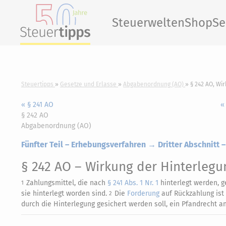
Steuerwelten
Shop
Se
Steuertipps
Gesetze und Erlasse
Abgabenordnung (AO)
§ 242 AO, Wi
« § 241 AO
«
§ 242 AO
Abgabenordnung (AO)
Fünfter Teil – Erhebungsverfahren → Dritter Abschnitt –
§ 242 AO
– Wirkung der Hinterlegu
Zahlungsmittel, die nach
§ 241 Abs. 1 Nr. 1
hinterlegt werden, g
1
sie hinterlegt worden sind.
Die
Forderung
auf Rückzahlung ist 
2
durch die Hinterlegung gesichert werden soll, ein Pfandrecht a