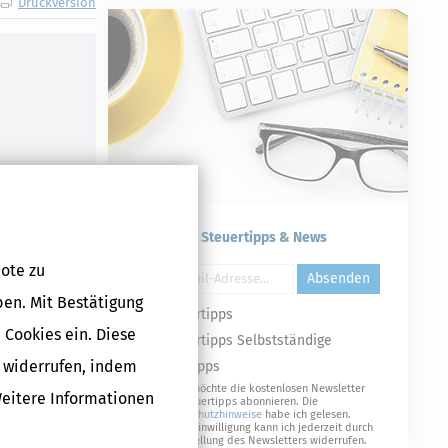
Druckversion
Kostenlose Steuertipps & News
ote zu
Absenden
ben. Mit Bestätigung
Steuertipps
 Cookies ein. Diese
Steuertipps Selbstständige
g widerrufen, indem
Geldtipps
Ja, ich möchte die kostenlosen Newsletter
Weitere Informationen
von Steuertipps abonnieren. Die
Datenschutzhinweise
habe ich gelesen.
Meine Einwilligung kann ich jederzeit durch
Abbestellung des Newsletters widerrufen.