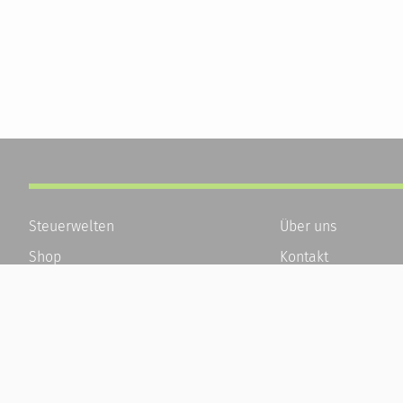
Steuerwelten
Über uns
Shop
Kontakt
Service
Karriere
Newsletter-Anmeldung
Häufige Fragen / F
Alle News
Kundenkonto
Steuererklärung Online
Kundenservice und