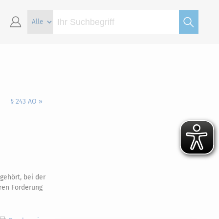
§ 243 AO »
gehört, bei der
eren Forderung