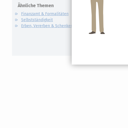
Ähnliche Themen
Verwandte
Finanzamt & Formalitäten
Kapitalert
Selbstständigkeit
Definition un
Erben, Vererben & Schenken
CO2-Steue
Kapitalert
Erklärung
NACHDiG
Kommissi