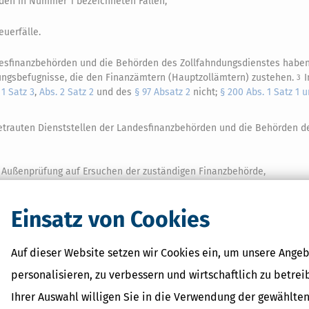
 den in Nummer 1 bezeichneten Fällen,
uerfälle.
ndesfinanzbehörden und die Behörden des Zollfahndungsdienstes habe
ungsbefugnisse, die den Finanzämtern (Hauptzollämtern) zustehen.
I
3
 1 Satz 3
,
Abs. 2 Satz 2
und des
§ 97 Absatz 2
nicht;
§ 200 Abs. 1 Satz 1 
betrauten Dienststellen der Landesfinanzbehörden und die Behörden d
er Außenprüfung auf Ersuchen der zuständigen Finanzbehörde,
eit der
Finanzbehörden
übertragenen Aufgaben.
Einsatz von Cookies
er) bleiben unberührt.
Auf dieser Website setzen wir Cookies ein, um unsere Angeb
personalisieren, zu verbessern und wirtschaftlich zu betrei
Ihrer Auswahl willigen Sie in die Verwendung der gewählten