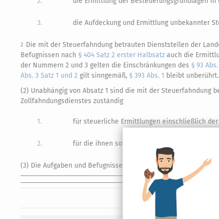
2.
die Ermittlung der Besteuerungsgrundlagen in
3.
die Aufdeckung und Ermittlung unbekannter Ste
Die mit der Steuerfahndung betrauten Dienststellen der La
2
Befugnissen nach
§ 404 Satz 2 erster Halbsatz
auch die Ermittl
der Nummern 2 und 3 gelten die Einschränkungen des
§ 93 Abs.
Abs. 3 Satz 1 und 2
gilt sinngemäß,
§ 393 Abs. 1
bleibt unberührt.
(2) Unabhängig von Absatz 1 sind die mit der Steuerfahndung 
Zollfahndungsdienstes zuständig
1.
für steuerliche Ermittlungen einschließlich d
2.
für die ihnen sonst im Rahmen der Zuständigk
(3) Die Aufgaben und Befugnisse der Finanzämter (Hauptzollämt