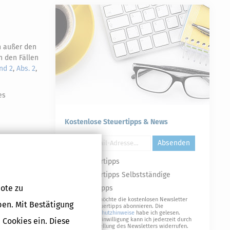
n außer den
n den Fällen
und 2
,
Abs. 2
,
es
Kostenlose Steuertipps & News
Absenden
Steuertipps
Steuertipps Selbstständige
ote zu
Geldtipps
Ja, ich möchte die kostenlosen Newsletter
ben. Mit Bestätigung
von Steuertipps abonnieren. Die
Druckversion
Datenschutzhinweise
habe ich gelesen.
 Cookies ein. Diese
Meine Einwilligung kann ich jederzeit durch
Abbestellung des Newsletters widerrufen.