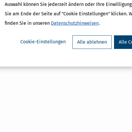
Auswahl können Sie jederzeit ändern oder Ihre Einwilligun
 Lexikon-Begriffe
Sie am Ende der Seite auf "Cookie Einstellungen" klicken. 
ragsteuer Freibetrag -
d Erklärung
finden Sie in unseren
Datenschutzhinweisen
.
r - Was ist das?
ragsteuer - Definition und
Cookie-Einstellungen
Alle ablehnen
Alle C
AL
on