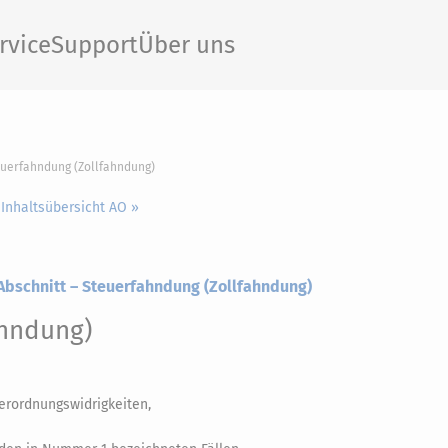
rvice
Support
Über uns
euerfahndung (Zollfahndung)
 Inhaltsübersicht AO »
 Abschnitt – Steuerfahndung (Zollfahndung)
ahndung)
erordnungswidrigkeiten,