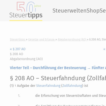
Steuerwelten
Shop
Se
Steuertipps
Gesetze und Erlasse
Abgabenordnung (AO)
§ 208 AO, St
« § 207 AO
«
§ 208 AO
Abgabenordnung (AO)
Vierter Teil – Durchführung der Besteuerung → Fünfter
§ 208 AO
– Steuerfahndung (Zollf
(1)
Aufgabe der
Steuerfahndung
(
Zollfahndung
) ist
1
1.
die Erforschung von Steuerstraftaten und Steu