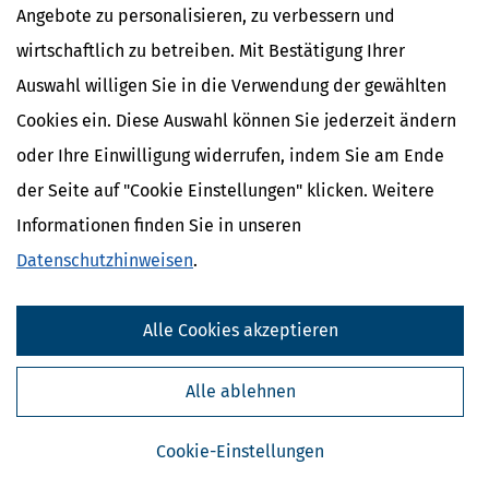
Angebote zu personalisieren, zu verbessern und
wirtschaftlich zu betreiben. Mit Bestätigung Ihrer
Auswahl willigen Sie in die Verwendung der gewählten
Cookies ein. Diese Auswahl können Sie jederzeit ändern
oder Ihre Einwilligung widerrufen, indem Sie am Ende
der Seite auf "Cookie Einstellungen" klicken. Weitere
Informationen finden Sie in unseren
Kostenlose Steuertipps & News
Datenschutzhinweisen
.
Absenden
Alle Cookies akzeptieren
Steuertipps
Steuertipps Selbstständige
Alle ablehnen
Geldtipps
Ja, ich möchte die kostenlosen Newsletter
von Steuertipps abonnieren. Die
Datenschutzhinweise
habe ich gelesen.
Cookie-Einstellungen
Meine Einwilligung kann ich jederzeit durch
Abbestellung des Newsletters widerrufen.