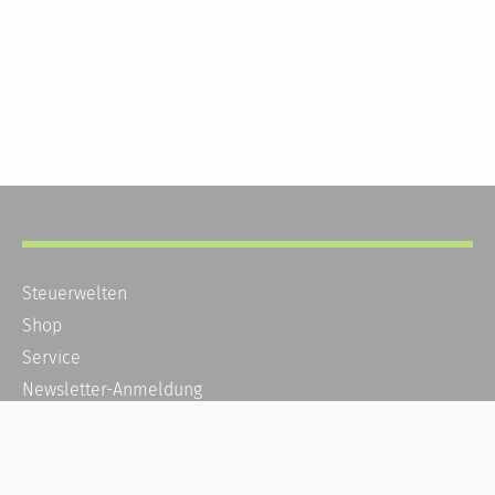
Steuerwelten
Shop
Service
Newsletter-Anmeldung
Alle News
Steuererklärung Online
Referenz