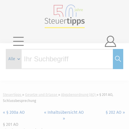

Steuertipps
Gesetze und Erlasse
Abgabenordnung (AO)
§ 201 AO,
Schlussbesprechung
« § 200a AO
« Inhaltsübersicht AO
§ 202 AO »
»
§ 201 AO