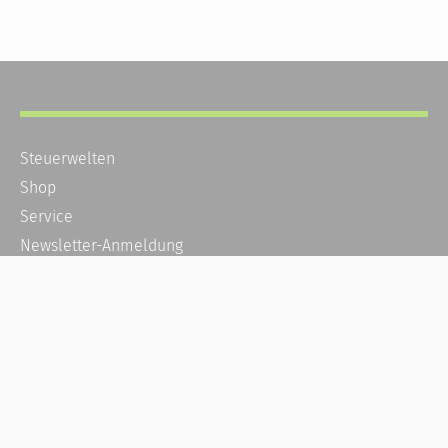
Steuerwelten
Shop
Service
Newsletter-Anmeldung
Alle News
Steuererklärung Online
Referenz
Über uns
Kontakt
Karriere