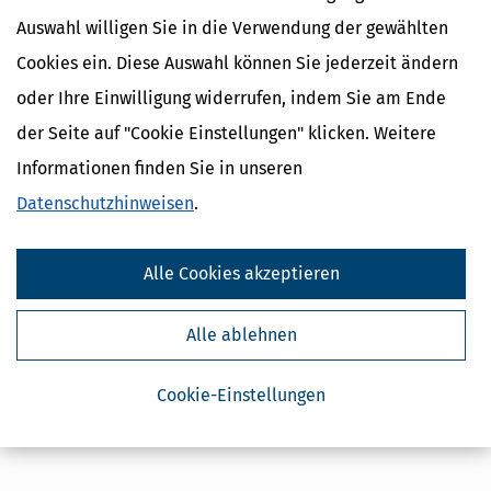
Auswahl willigen Sie in die Verwendung der gewählten
Cookies ein. Diese Auswahl können Sie jederzeit ändern
oder Ihre Einwilligung widerrufen, indem Sie am Ende
der Seite auf "Cookie Einstellungen" klicken. Weitere
Kostenlose Steuertipps & News
Informationen finden Sie in unseren
Absenden
Datenschutzhinweisen
.
Steuertipps
Steuertipps Selbstständige
Alle Cookies akzeptieren
Geldtipps
Ja, ich möchte die kostenlosen Newsletter
von Steuertipps abonnieren. Die
Alle ablehnen
Datenschutzhinweise
habe ich gelesen.
Meine Einwilligung kann ich jederzeit durch
Abbestellung des Newsletters widerrufen.
Cookie-Einstellungen