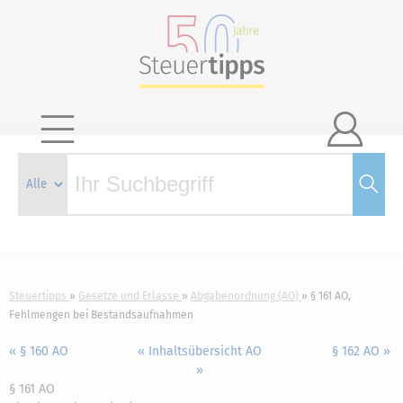

Steuertipps
Gesetze und Erlasse
Abgabenordnung (AO)
§ 161 AO,
Fehlmengen bei Bestandsaufnahmen
« § 160 AO
« Inhaltsübersicht AO
§ 162 AO »
»
§ 161 AO