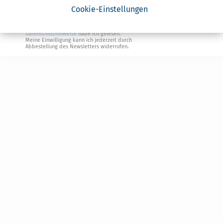
Cookie-Einstellungen
Geldtipps
Ja, ich möchte die kostenlosen Newsletter
von Steuertipps abonnieren. Die
Datenschutzhinweise
habe ich gelesen.
Meine Einwilligung kann ich jederzeit durch
Abbestellung des Newsletters widerrufen.