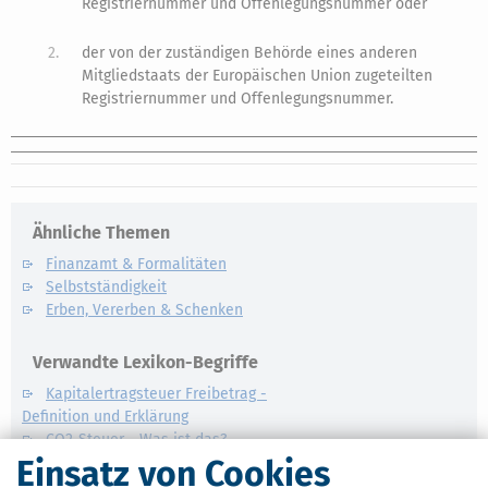
Registriernummer und Offenlegungsnummer oder
2.
der von der zuständigen Behörde eines anderen
Mitgliedstaats der Europäischen Union zugeteilten
Registriernummer und Offenlegungsnummer.
Ähnliche Themen
Finanzamt & Formalitäten
Selbstständigkeit
Erben, Vererben & Schenken
Verwandte Lexikon-Begriffe
Kapitalertragsteuer Freibetrag -
Definition und Erklärung
CO2-Steuer - Was ist das?
Einsatz von Cookies
Kapitalertragsteuer - Definition und
Erklärung