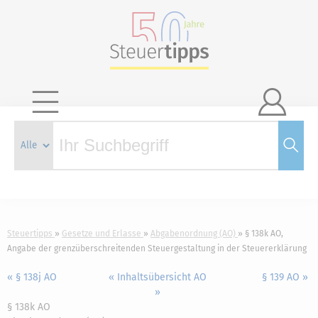

Steuertipps
Gesetze und Erlasse
Abgabenordnung (AO)
§ 138k AO,
Angabe der grenzüberschreitenden Steuergestaltung in der Steuererklärung
« § 138j AO
« Inhaltsübersicht AO
§ 139 AO »
»
§ 138k AO