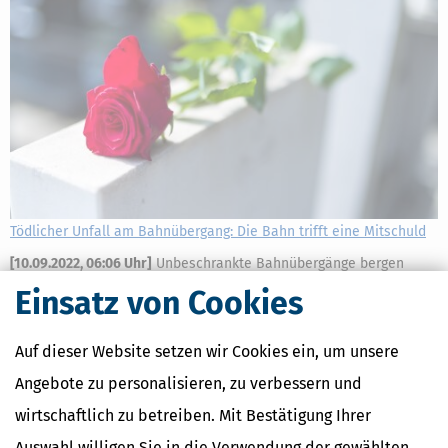
Tödlicher Unfall am Bahnübergang: Die Bahn trifft eine Mitschuld
[
10.09.2022, 06:06 Uhr
]
Unbeschrankte Bahnübergänge bergen
Gefahren. Immer wieder geschehen tödliche Unfälle. So auch in
Einsatz von Cookies
einem Fall, den das Landgericht Frankfurt am 23.2.2022
entschieden hat.
Auf dieser Website setzen wir Cookies ein, um unsere
mehr
Angebote zu personalisieren, zu verbessern und
wirtschaftlich zu betreiben. Mit Bestätigung Ihrer
Auswahl willigen Sie in die Verwendung der gewählten