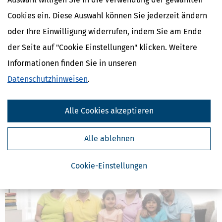
Cookies ein. Diese Auswahl können Sie jederzeit ändern
oder Ihre Einwilligung widerrufen, indem Sie am Ende
der Seite auf "Cookie Einstellungen" klicken. Weitere
Informationen finden Sie in unseren
Datenschutzhinweisen
.
Unterhalt & Schonvermögen: Ist die Vermögensgrenze zu niedrig?
Alle Cookies akzeptieren
[
17.05.2022, 13:01 Uhr
]
Seit 1975 ist die Vermögensgrenze beim
Unterhalt unverändert. Muss sie aufgrund des Kaufkraftverlusts
angepasst werden? Damit beschäftigt sich jetzt der BFH.
Alle ablehnen
mehr
Cookie-Einstellungen