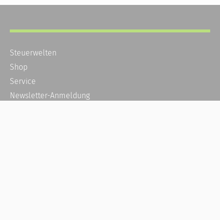
Steuerwelten
Shop
Service
Newsletter-Anmeldung
Alle News
Steuererklärung Online
Referenz
Über uns
Kontakt
Karriere
Häufige Fragen / FAQ
Kundenkonto