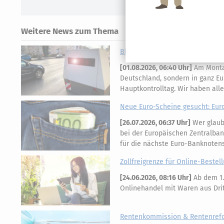
Weitere News zum Thema
Blitzermarathon & Speedweek: T
[
01.08.2026, 06:40 Uhr
]
Am Montag
Deutschland, sondern in ganz Eu
Hauptkontrolltag. Wir haben all
Neue Euro-Scheine gesucht: Eur
[
26.07.2026, 06:37 Uhr
]
Wer glaubt
bei der Europäischen Zentralban
für die nächste Euro-Banknotens
Zollfreigrenze für Online-Bestell
[
24.06.2026, 08:16 Uhr
]
Ab dem 1.
Onlinehandel mit Waren aus Dritt
Rentenkommission & Rentenrefor