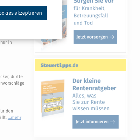
ookies akzeptieren
nur in
ker, dürfte
gnvorschläge
für den
llt.
mehr