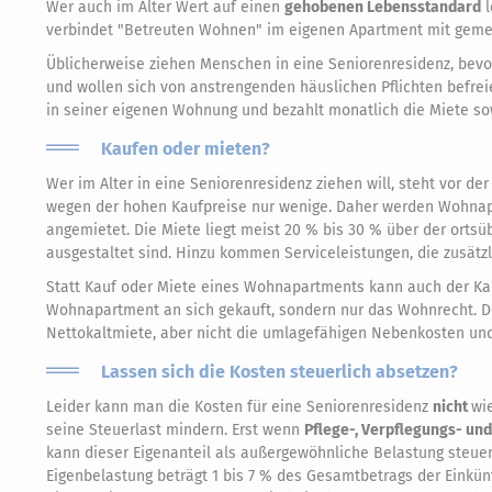
Wer auch im Alter Wert auf einen
gehobenen Lebensstandard
l
verbindet "Betreuten Wohnen" im eigenen Apartment mit gemei
Üblicherweise ziehen Menschen in eine Seniorenresidenz, bevor
und wollen sich von anstrengenden häuslichen Pflichten befre
in seiner eigenen Wohnung und bezahlt monatlich die Miete so
Kaufen oder mieten?
Wer im Alter in eine Seniorenresidenz ziehen will, steht vor de
wegen der hohen Kaufpreise nur wenige. Daher werden Wohnapa
angemietet. Die Miete liegt meist 20 % bis 30 % über der ortsü
ausgestaltet sind. Hinzu kommen Serviceleistungen, die zusätz
Statt Kauf oder Miete eines Wohnapartments kann auch der Ka
Wohnapartment an sich gekauft, sondern nur das Wohnrecht. D
Nettokaltmiete, aber nicht die umlagefähigen Nebenkosten und 
Lassen sich die Kosten steuerlich absetzen?
Leider kann man die Kosten für eine Seniorenresidenz
nicht
wi
seine Steuerlast mindern. Erst wenn
Pflege-, Verpflegungs- un
kann dieser Eigenanteil als außergewöhnliche Belastung steuer
Eigenbelastung beträgt 1 bis 7 % des Gesamtbetrags der Einkün