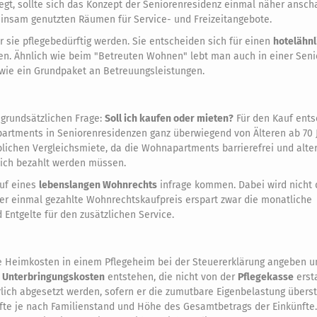
egt, sollte sich das Konzept der Seniorenresidenz einmal näher ansch
nsam genutzten Räumen für Service- und Freizeitangebote.
 sie pflegebedürftig werden. Sie entscheiden sich für einen
hotelähnl
ien. Ähnlich wie beim "Betreuten Wohnen" lebt man auch in einer Sen
wie ein Grundpaket an Betreuungsleistungen.
r grundsätzlichen Frage:
Soll ich kaufen oder mieten?
Für den Kauf ents
rtments in Seniorenresidenzen ganz überwiegend von Älteren ab 70 
blichen Vergleichsmiete, da die Wohnapartments barrierefrei und alte
lich bezahlt werden müssen.
uf eines
lebenslangen Wohnrechts
infrage kommen. Dabei wird nicht 
er einmal gezahlte Wohnrechtskaufpreis erspart zwar die monatliche
Entgelte für den zusätzlichen Service.
e Heimkosten in einem Pflegeheim bei der Steuererklärung angeben u
d Unterbringungskosten
entstehen, die nicht von der
Pflegekasse
erst
lich abgesetzt werden, sofern er die zumutbare Eigenbelastung überst
fte je nach Familienstand und Höhe des Gesamtbetrags der Einkünfte.