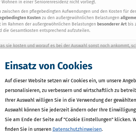
 Wohnen in einer Seniorenresidenz nicht vorliegt.
den zwischen den pflegebedingten Aufwendungen und den Kosten für d
legebedingten Kosten
zu den außergewöhnlichen Belastungen
allgeme
t
im Rahmen der außergewöhnlichen Belastungen
besonderer Art
bis 
nd die Gesamtkosten entsprechend aufzuteilen.
 was sie kosten und worauf es bei der Auswahl sonst noch ankommt, sc
"Seniorenresidenzen: Luxuriöses Wohnen im Alter mit Betreuung"
in u
Einsatz von Cookies
Auf dieser Website setzen wir Cookies ein, um unsere Angeb
personalisieren, zu verbessern und wirtschaftlich zu betrei
Ihrer Auswahl willigen Sie in die Verwendung der gewählten
Verwandte Lexikon-Begriffe
Auswahl können Sie jederzeit ändern oder Ihre Einwilligun
Einkünfte
Sie am Ende der Seite auf "Cookie Einstellungen" klicken. 
Entgelt
Gebot
finden Sie in unseren
Datenschutzhinweisen
.
Steuererklärung