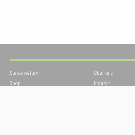
Steuerwelten
Über uns
Shop
Kontakt
Service
Karriere
Newsletter-Anmeldung
Häufige Fragen / F
Alle News
Kundenkonto
Steuererklärung Online
Kundenservice und
Referenz
Vertrag widerrufen