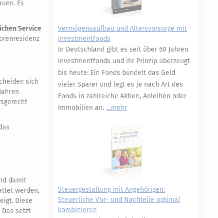
auen. Es
ichen Service
Vermögensaufbau und Altersvorsorge mit
iorenresidenz
Investmentfonds
In Deutschland gibt es seit über 60 Jahren
Investmentfonds und ihr Prinzip überzeugt
bis heute: Ein Fonds bündelt das Geld
cheiden sich
vieler Sparer und legt es je nach Art des
Jahren
Fonds in zahlreiche Aktien, Anleihen oder
rsgerecht
Immobilien an.
mehr
das
nd damit
Steuergestaltung mit Angehörigen:
attet werden,
Steuerliche Vor- und Nachteile optimal
eigt. Diese
kombinieren
 Das setzt