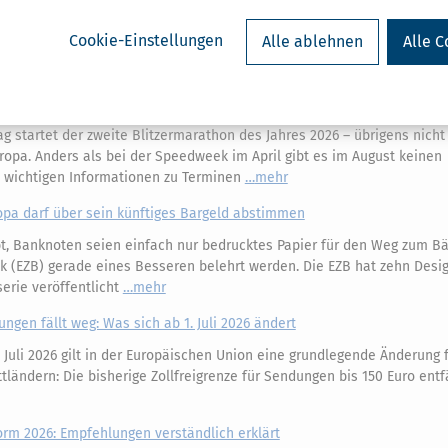
Unterhaltshöchstbetrag
Cookie-Einstellungen
Alle ablehnen
Alle C
ermine, Bußgelder & Strafen
 startet der zweite Blitzermarathon des Jahres 2026 – übrigens nicht 
ropa. Anders als bei der Speedweek im April gibt es im August keinen
e wichtigen Informationen zu Terminen
mehr
opa darf über sein künftiges Bargeld abstimmen
, Banknoten seien einfach nur bedrucktes Papier für den Weg zum Bäc
k (EZB) gerade eines Besseren belehrt werden. Die EZB hat zehn Desi
erie veröffentlicht
mehr
ungen fällt weg: Was sich ab 1. Juli 2026 ändert
 Juli 2026 gilt in der Europäischen Union eine grundlegende Änderung 
ländern: Die bisherige Zollfreigrenze für Sendungen bis 150 Euro entfä
m 2026: Empfehlungen verständlich erklärt