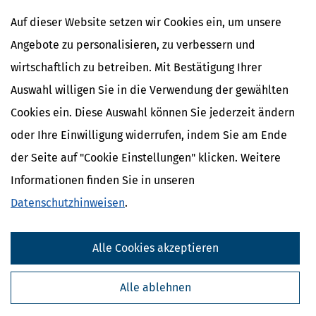
Vermögensbildung mit Aktien - sind Sie dabei?
Auf dieser Website setzen wir Cookies ein, um unsere
[
18.03.2020, 06:13 Uhr
]
Im Jahr 2019 besaß etwa jeder siebte
Angebote zu personalisieren, zu verbessern und
Deutsche Aktien oder Anteile an Aktienfonds. Gehörten Sie
wirtschaftlich zu betreiben. Mit Bestätigung Ihrer
dazu? Warum nicht?
mehr
Auswahl willigen Sie in die Verwendung der gewählten
Cookies ein. Diese Auswahl können Sie jederzeit ändern
Weitere News zum Thema
oder Ihre Einwilligung widerrufen, indem Sie am Ende
der Seite auf "Cookie Einstellungen" klicken. Weitere
Informationen finden Sie in unseren
Muster, Formulare, Steuerrechner & Checklisten
Datenschutzhinweisen
.
Höchstbeiträge zur gesetzlichen Rentenversicherung für die
Jahre 1927 bis 2004
Alle Cookies akzeptieren
Alle
Muster
,
Formulare
,
Steuerrechner
,
Checklisten
Alle ablehnen
Passende Ratgeber