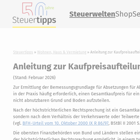
Steuerwelten
Shop
Se
Steuertipps
Wohnen, Haus & Vermietung
Anleitung zur Kaufpreisaufte
Anleitung zur Kaufpreisaufteilu
(Stand: Februar 2026)
Zur Ermittlung der Bemessungsgrundlage für Absetzungen für 
in der Praxis häufig erforderlich, einen Gesamtkaufpreis für e
nicht abnutzbaren Grund und Boden aufzuteilen.
Nach der höchstrichterlichen Rechtsprechung ist ein Gesamtka
sondern nach dem Verhältnis der Verkehrswerte oder Teilwerte
(vgl.
BFH-Urteil vom 10. Oktober 2000 IX R 86/97
, BStBl II 2001 S
Die obersten Finanzbehörden von Bund und Ländern stellen eine 
der höchstrichterlichen Rechtsprechung ermöglicht, in einem t