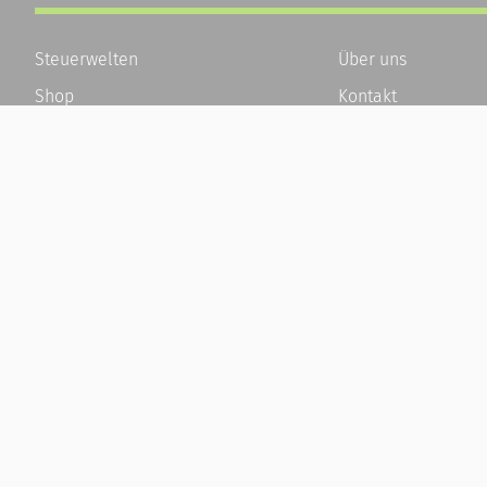
Steuerwelten
Über uns
Shop
Kontakt
Service
Karriere
Newsletter-Anmeldung
Häufige Fragen / F
Alle News
Kundenkonto
Steuererklärung Online
Kundenservice und
Referenz
Vertrag widerrufen