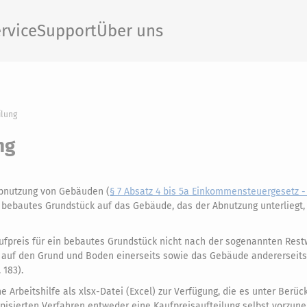
rvice
Support
Über uns
ilung
ng
Abnutzung von Gebäuden (
§ 7 Absatz 4 bis 5a Einkommensteuergesetz -
in bebautes Grundstück auf das Gebäude, das der Abnutzung unterliegt
ufpreis für ein bebautes Grundstück nicht nach der sogenannten Res
 auf den Grund und Boden einerseits sowie das Gebäude andererseits
. 183).
Arbeitshilfe als xlsx-Datei (Excel) zur Verfügung, die es unter Berüc
ypisierten Verfahren entweder eine Kaufpreisaufteilung selbst vorzu