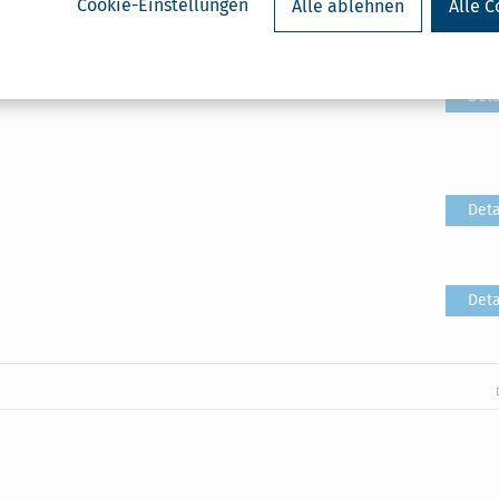
Cookie-Einstellungen
Alle ablehnen
Alle C
Deta
Deta
Deta
Deta