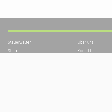
Steuerwelten
Über uns
Shop
Kontakt
Service
Karriere
Newsletter-Anmeldung
Häufige Fragen / F
Alle News
Kundenkonto
Steuererklärung Online
Kundenservice und
Referenz
Vertrag widerrufen