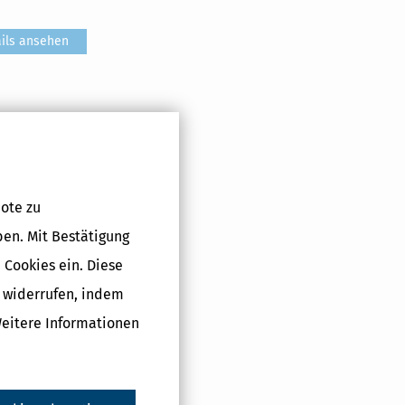
ils ansehen
ils ansehen
ote zu
ils ansehen
ben. Mit Bestätigung
 Cookies ein. Diese
g widerrufen, indem
ils ansehen
Weitere Informationen