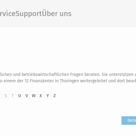
rvice
Support
Über uns
tlichen und betriebswirtschaftlichen Fragen beraten. Sie unterstützen 
u einem der 12 Finanzämter in Thüringen weitergeleitet und dort bear
S
T
U
V
W
X
Y
Z
Deta