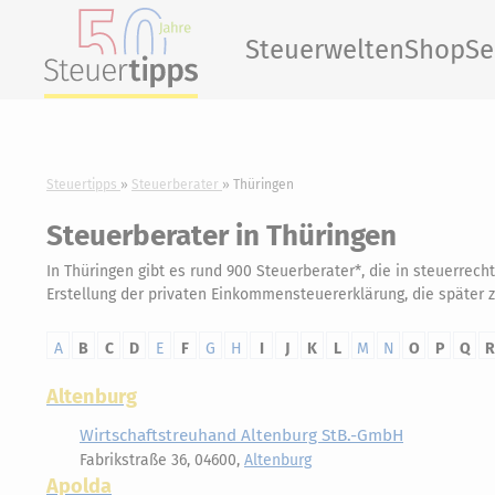
Steuerwelten
Shop
Se
Steuertipps
Steuerberater
Thüringen
Steuerberater in Thüringen
In Thüringen gibt es rund 900 Steuerberater*, die in steuerrech
Erstellung der privaten Einkommensteuererklärung, die später z
A
B
C
D
E
F
G
H
I
J
K
L
M
N
O
P
Q
R
Altenburg
Wirtschaftstreuhand Altenburg StB.-GmbH
Fabrikstraße 36, 04600,
Altenburg
Apolda