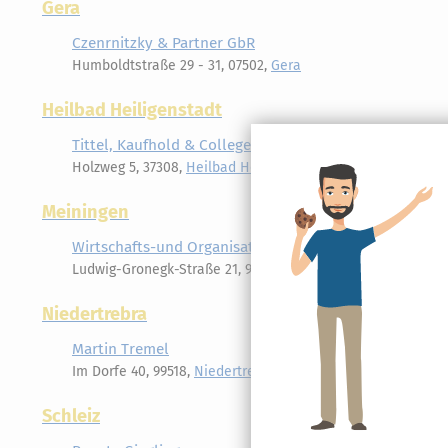
Gera
Czenrnitzky & Partner GbR
Humboldtstraße 29 - 31, 07502,
Gera
Heilbad Heiligenstadt
Tittel, Kaufhold & Collegen GmbH
Holzweg 5, 37308,
Heilbad Heiligenstadt
Meiningen
Wirtschafts-und Organisationsberatu
Ludwig-Gronegk-Straße 21, 98617,
Meiningen
Niedertrebra
Martin Tremel
Im Dorfe 40, 99518,
Niedertrebra
Schleiz