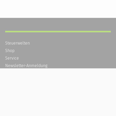
Steuerwelten
Shop
Service
Newsletter-Anmeldung
Alle News
Steuererklärung Online
Referenz
Über uns
Kontakt
Karriere