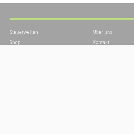
Steuerwelten
Über uns
Shop
Kontakt
Service
Karriere
Newsletter-Anmeldung
Häufige Fragen / F
Alle News
Kundenkonto
Steuererklärung Online
Kundenservice und
Referenz
Vertrag widerrufen