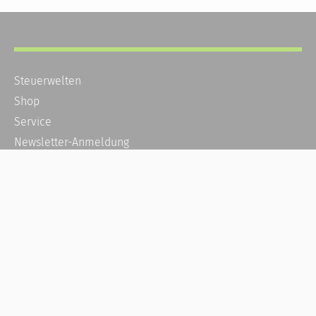
Steuerwelten
Shop
Service
Newsletter-Anmeldung
Alle News
Steuererklärung Online
Referenz
Über uns
Kontakt
Karriere
Häufige Fragen / FAQ