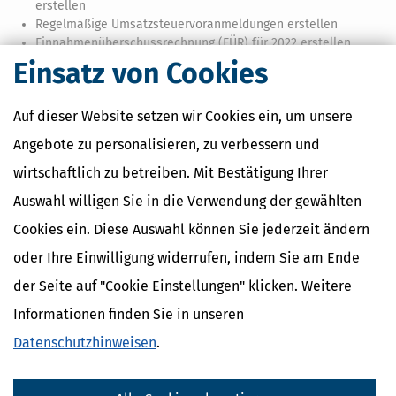
erstellen
Regelmäßige Umsatzsteuervoranmeldungen erstellen
Einnahmenüberschussrechnung (EÜR) für 2022 erstellen
Einsatz von Cookies
Das Steuerprogramm mit mehr Funktionen für
Selbstständige
Auf dieser Website setzen wir Cookies ein, um unsere
Unsere Steuersoftware führt Selbstständige Schritt für Schritt durch
Angebote zu personalisieren, zu verbessern und
die einzelnen Schritte Ihrer Steuererklärung. Das Programm findet
automatisch Steuererleichterungen und weist Sie auf fehlende
wirtschaftlich zu betreiben. Mit Bestätigung Ihrer
Angaben hin. Mit unserer Steuersoftware für Selbstständige sparen
Auswahl willigen Sie in die Verwendung der gewählten
Sie nicht nur bares Geld, sondern auch wertvolle Zeit und Nerven.
Cookies ein. Diese Auswahl können Sie jederzeit ändern
Das sichere Steuerprogramm für Ihre Steuerdaten
oder Ihre Einwilligung widerrufen, indem Sie am Ende
Ein großer Vorteil unseres Steuerprogramms gegenüber Online-
der Seite auf "Cookie Einstellungen" klicken. Weitere
Programmen: Ihre sensiblen Steuerdaten bleiben sicher auf dem
stationären PC oder Mac gespeichert. Ihre Steuererklärung wird
Informationen finden Sie in unseren
online nur an das Finanzamt (per ELSTER-Schnittstelle) übertragen,
Datenschutzhinweisen
.
aber nicht mit uns oder Dritten geteilt.
Extra-Steuerwissen für Selbstständige