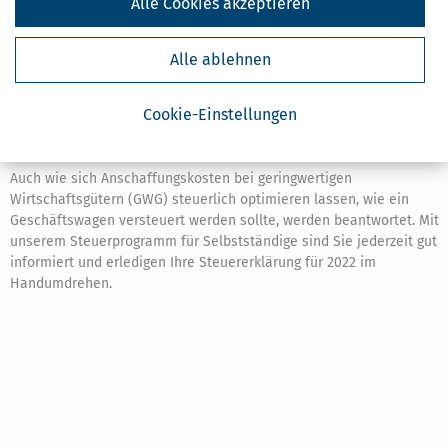
Alle Cookies akzeptieren
Mit einer Lizenz unserer SteuerSparErklärung 2023 für
Selbstständige können Sie nicht nur Ihre
Alle ablehnen
Einkommensteuererklärung für das Jahr 2022 erstellen, sondern
erhalten auch Zugang zu unserer Online-Steuerdatenbank. Dort
finden Sie relevantes Steuerfachwissen zu Fristen und optimale
Cookie-Einstellungen
Gestaltung von Betriebsausgaben und Abschreibungen in der
Steuererklärung.
Auch wie sich Anschaffungskosten bei geringwertigen
Wirtschaftsgütern (GWG) steuerlich optimieren lassen, wie ein
Geschäftswagen versteuert werden sollte, werden beantwortet. Mit
unserem Steuerprogramm für Selbstständige sind Sie jederzeit gut
informiert und erledigen Ihre Steuererklärung für 2022 im
Handumdrehen.