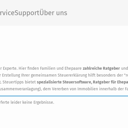
rvice
Support
Über uns
er Experte. Hier finden Familien und Ehepaare
zahlreiche Ratgeber
un
 Erstellung Ihrer gemeinsamen Steuererklärung hilft besonders der "r
t
. Steuertipps bietet
spezialisierte Steuersoftware, Ratgeber für Ehep
usammenveranlagung), dem Vererben von Immobilien innerhalb der Fami
eferte leider keine Ergebnisse.